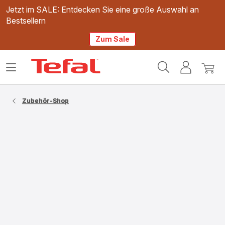
Jetzt im SALE: Entdecken Sie eine große Auswahl an
Bestsellern
Zum Sale
Tefal
Das
Mein
Mein
Homepage
Menü
Konto
Waren
öffnen
Zubehör-Shop