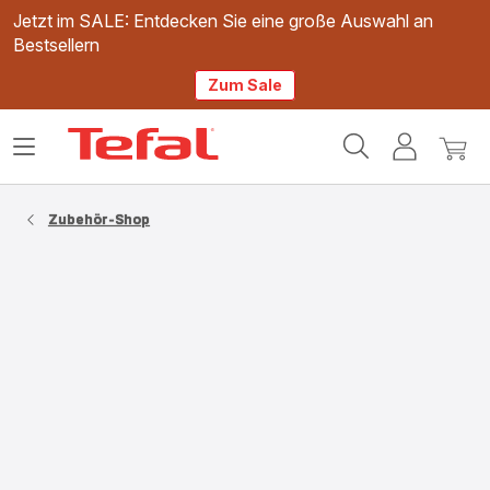
Jetzt im SALE: Entdecken Sie eine große Auswahl an
Bestsellern
Zum Sale
Tefal
Das
Mein
Mein
Homepage
Menü
Konto
Waren
öffnen
Zubehör-Shop