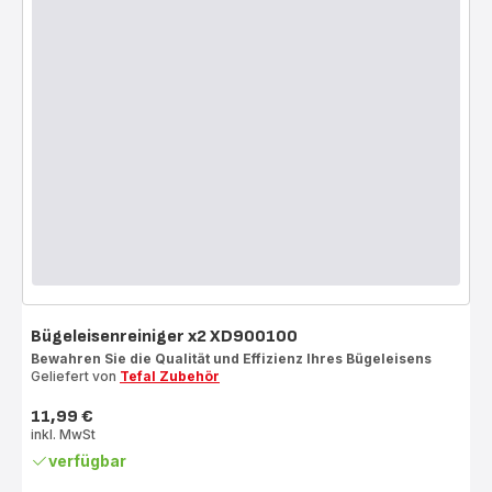
Bügeleisenreiniger x2 XD900100
Bewahren Sie die Qualität und Effizienz Ihres Bügeleisens
Geliefert von
Tefal Zubehör
11,99 €
Preis
inkl. MwSt
verfügbar