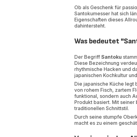
Ob als Geschenk für passi
Santokumesser hat sich län
Eigenschaften dieses Allrou
dahintersteht.
Was bedeutet "Sant
Der Begriff
Santoku
stammt
Diese Bezeichnung verdeut
rhythmische Hacken und da
japanischen Kochkultur und
Die japanische Küche legt
von rohem Fisch, zartem Fl
funktional, sondern auch A
Produkt basiert. Mit seine
traditionellen Schnittstil.
Durch seine stumpfe Oberka
macht es zu einem geschät