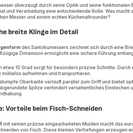
esser überzeugt durch seine Optik und seine funktionalen 
ial und Verarbeitung eine entscheidende Rolle. Was macht 
hen Messer und einem echten Küchenallrounder?
he breite Klinge im Detail
ingenform
des Santokumessers zeichnet sich durch eine Brei
oßzügige Dimension ermöglicht eine sichere Führung entlan
n etwa 15 Grad sorgt für besonders präzise Schnitte. Durch 
ut mühelos aufnehmen und transportieren.
 stumpfe Oberkante verläuft parallel zum Griff und bietet opt
gerundete Spitze verhindert versehentliches Einstechen 
andhabung.
e: Vorteile beim Fisch-Schneiden
f
mit seinen präzise eingearbeiteten Mulden macht das eu
hneiden von Fisch. Diese kleinen Vertiefungen erzeugen ei