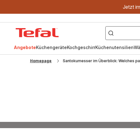
Jetzt i
["OptiGrill","Easy
Fry","Pfanne"]
Tefal
Homepage
Angebote
Küchengeräte
Kochgeschirr
Küchenutensilien
Wä
Homepage
Santokumesser im Überblick: Welches pas
San