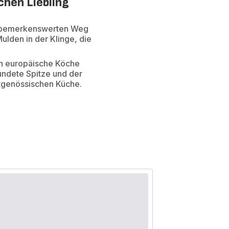
chen Liebling
en bemerkenswerten Weg
ulden in der Klinge, die
n europäische Köche
ndete Spitze und der
itgenössischen Küche.