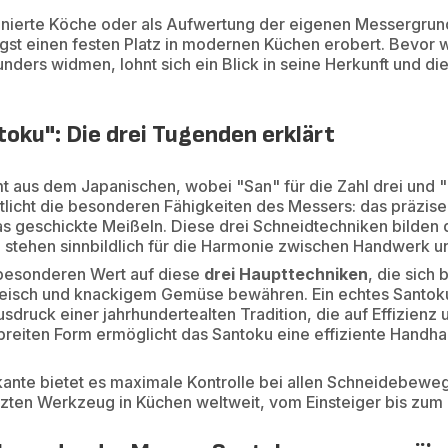
onierte Köche oder als Aufwertung der eigenen Messergrun
gst einen festen Platz in modernen Küchen erobert. Bevor 
nders widmen, lohnt sich ein Blick in seine Herkunft und die
oku": Die drei Tugenden erklärt
 aus dem Japanischen, wobei "San" für die Zahl drei und "
licht die besonderen Fähigkeiten des Messers: das präzise
s geschickte Meißeln. Diese drei Schneidtechniken bilden 
 stehen sinnbildlich für die Harmonie zwischen Handwerk un
 besonderen Wert auf diese
drei Haupttechniken
, die sich
eisch und knackigem Gemüse bewähren. Ein echtes Santoku 
usdruck einer jahrhundertealten Tradition, die auf Effizien
r breiten Form ermöglicht das Santoku eine effiziente Handh
nte bietet es maximale Kontrolle bei allen Schneidebewegu
zten Werkzeug in Küchen weltweit, vom Einsteiger bis zum 