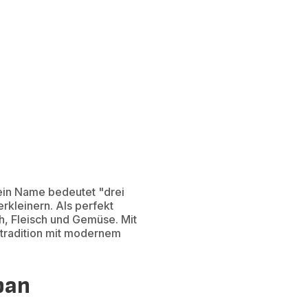
ein Name bedeutet "drei
rkleinern. Als perfekt
h, Fleisch und Gemüse. Mit
rtradition mit modernem
pan