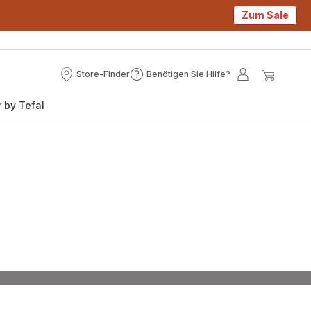
Zum Sale
Store-Finder
Benötigen Sie Hilfe?
Store-
Benötigen
Mein
Mein
Finder
Sie
Konto
Waren
 by Tefal
Hilfe?
nder