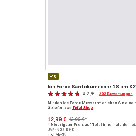
-1€
Ice Force Santokumesser 18 cm K
Bewertung
4.7
/5
-
292 Bewertungen
ratings.4.7
Mit den Ice Force Messern* erleben Sie eine 
Geliefert von
Tefal Shop
12,99 €
13,99 €
*
Ermäßigter
Erstes
* Niedrigster Preis auf Tefal innerhalb der le
Preis
Angebot
32,99 €
UVP
inkl. MwSt