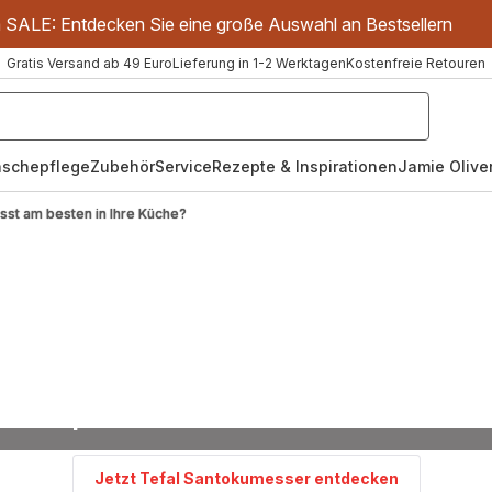
m SALE: Entdecken Sie eine große Auswahl an Bestsellern
Gratis Versand ab 49 Euro
Lieferung in 1-2 Werktagen
Kostenfreie Retouren
schepflege
Zubehör
Service
Rezepte & Inspirationen
Jamie Oliver
st am besten in Ihre Küche?
tokumesser: Der japanische Küchenallrou
für präzises Schneiden in Ihrer Küche
Jetzt Tefal Santokumesser entdecken