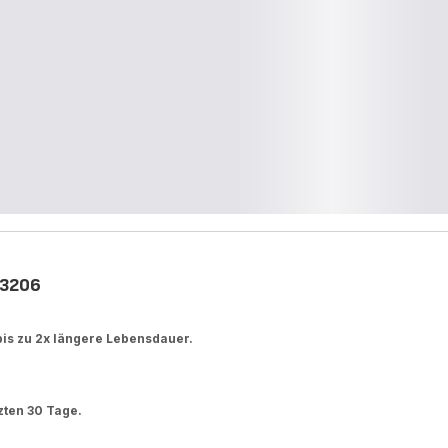
23206
bis zu 2x längere Lebensdauer.
tzten 30 Tage.