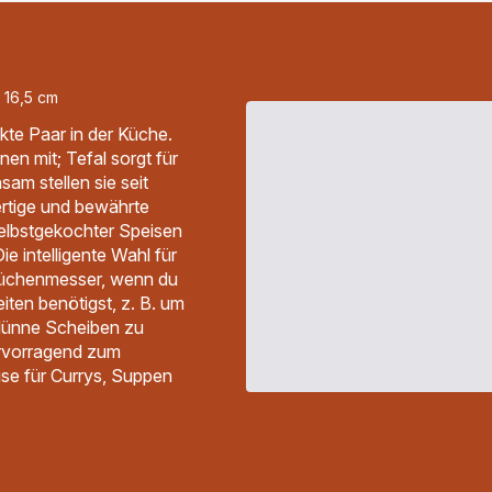
 16,5 cm
ekte Paar in der Küche.
en mit; Tefal sorgt für
am stellen sie seit
rtige und bewährte
selbstgekochter Speisen
e intelligente Wahl für
Küchenmesser, wenn du
beiten benötigst, z. B. um
 dünne Scheiben zu
ervorragend zum
e für Currys, Suppen