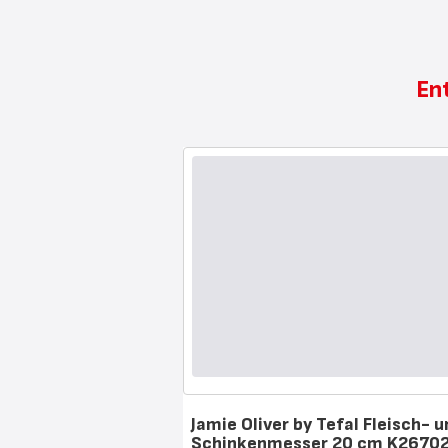
En
Jamie Oliver by Tefal Fleisch- 
Schinkenmesser 20 cm K2670
Bewertung