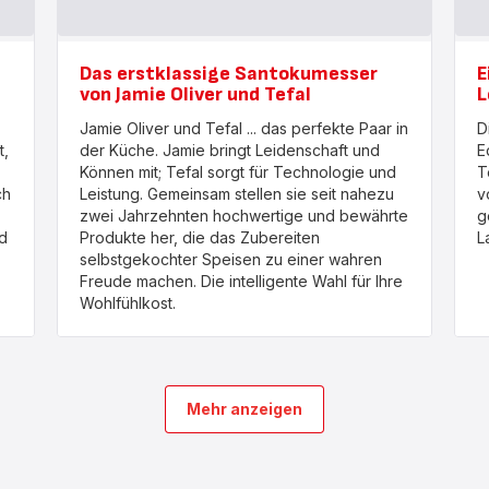
Das erstklassige Santokumesser
E
von Jamie Oliver und Tefal
L
Jamie Oliver und Tefal ... das perfekte Paar in
D
t,
der Küche. Jamie bringt Leidenschaft und
E
Können mit; Tefal sorgt für Technologie und
T
ch
Leistung. Gemeinsam stellen sie seit nahezu
v
zwei Jahrzehnten hochwertige und bewährte
g
d
Produkte her, die das Zubereiten
L
selbstgekochter Speisen zu einer wahren
Freude machen. Die intelligente Wahl für Ihre
Wohlfühlkost.
Mehr anzeigen