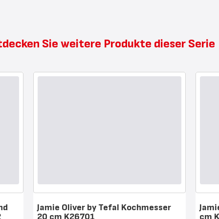
tdecken Sie weitere Produkte dieser Seri
und
Jamie Oliver by Tefal Kochmesser
Jami
2
20 cm K26701
cm 
Bewertung
Bewert