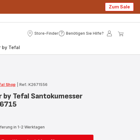
Zum Sale
Store-Finder
Benötigen Sie Hilfe?
Store-
Benötigen
Mein
Mein
Finder
Sie
Konto
Waren
 by Tefal
Hilfe?
fal Shop
|
Ref.: K2671556
er by Tefal Santokumesser
26715
eferung in 1-2 Werktagen