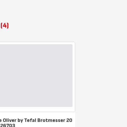
e
(4)
e Oliver by Tefal Brotmesser 20
K26703
ung