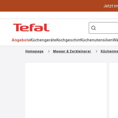
Jetzt i
["OptiGrill","Easy
Fry","Pfanne"]
Tefal
Homepage
Angebote
Küchengeräte
Kochgeschirr
Küchenutensilien
Wä
Homepage
Messer & Zerkleinerer
Küchenme