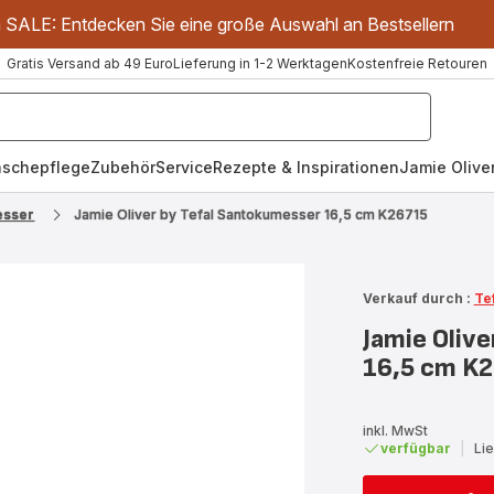
m SALE: Entdecken Sie eine große Auswahl an Bestsellern
Gratis Versand ab 49 Euro
Lieferung in 1-2 Werktagen
Kostenfreie Retouren
schepflege
Zubehör
Service
Rezepte & Inspirationen
Jamie Oliver
sser
Jamie Oliver by Tefal Santokumesser 16,5 cm K26715
Verkauf durch :
Te
Jamie Oliv
16,5 cm K
inkl. MwSt
verfügbar
|
Li