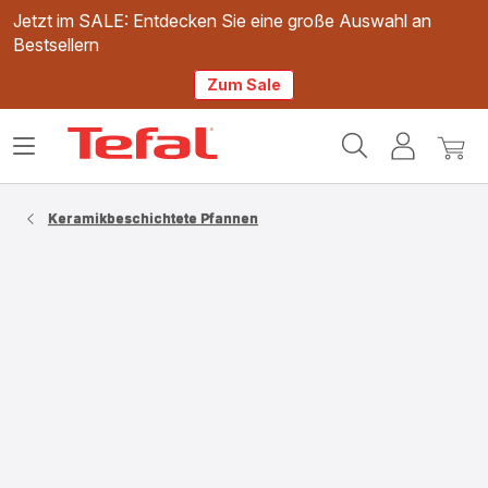
Jetzt im SALE: Entdecken Sie eine große Auswahl an
Bestsellern
Zum Sale
Tefal
Das
Mein
Mein
Homepage
Menü
Konto
Waren
öffnen
Keramikbeschichtete Pfannen