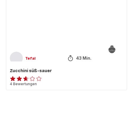
sauer
43 Min.
Tefal
Zucchini süß-sauer
ratings.2.6
4 Bewertungen