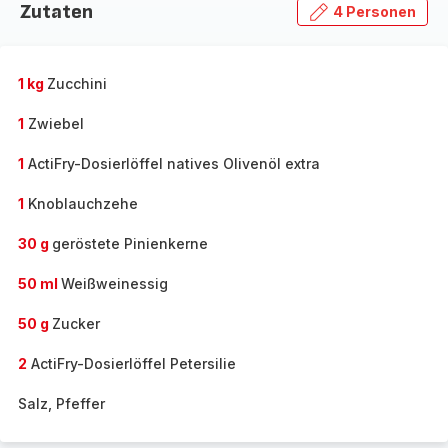
Zutaten
4 Personen
1 kg
Zucchini
1
Zwiebel
1
ActiFry-Dosierlöffel natives Olivenöl extra
1
Knoblauchzehe
30 g
geröstete Pinienkerne
50 ml
Weißweinessig
50 g
Zucker
2
ActiFry-Dosierlöffel Petersilie
Salz, Pfeffer