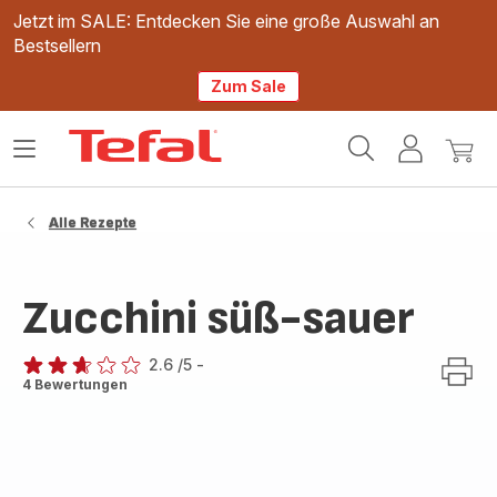
Jetzt im SALE: Entdecken Sie eine große Auswahl an
Bestsellern
Zum Sale
Tefal
Das
Mein
Mein
Homepage
Menü
Konto
Waren
öffnen
Alle Rezepte
Zucchini süß-sauer
2.6
/5
-
ratings.2.6
4 Bewertungen