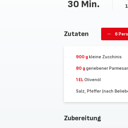
30 Min.
1
Zutaten
6 Per
Personen
löschen
900 g
kleine Zucchinis
80 g
geriebener Parmesa
1 EL
Olivenöl
Salz, Pfeffer (nach Belieb
Zubereitung