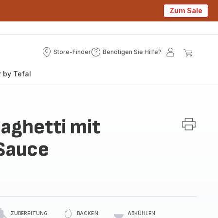
Zum Sale
Store-Finder
Benötigen Sie Hilfe?
Store-
Benötigen
Mein
Mein
Finder
Sie
Konto
Waren
 by Tefal
Hilfe?
aghetti mit
Sauce
ZUBEREITUNG
BACKEN
ABKÜHLEN