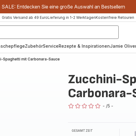
m SALE: Entdecken Sie eine große Auswahl an Bestsellern
Gratis Versand ab 49 Euro
Lieferung in 1-2 Werktagen
Kostenfreie Retouren
schepflege
Zubehör
Service
Rezepte & Inspirationen
Jamie Oliver
i-Spaghetti mit Carbonara-Sauce
Zucchini-Sp
Carbonara-
-
/5
-
ratings.0
GESAMTZEIT