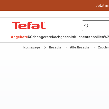
Jetzt i
["OptiGrill","Easy
Fry","Pfanne"]
Tefal
Homepage
Angebote
Küchengeräte
Kochgeschirr
Küchenutensilien
Wä
Homepage
Rezepte
Alle Rezepte
Zucchin