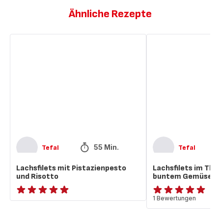
Ähnliche Rezepte
Lachsfilets
Lachsfilets
mit
im
Pistazienpesto
Thai-
und
Stil
Risotto
mit
buntem
Gemüse
55 Min.
Tefal
Tefal
Lachsfilets mit Pistazienpesto
Lachsfilets im Thai
und Risotto
buntem Gemüse
ratings.NaN
Bewertung
1 Bewertungen
mit
5