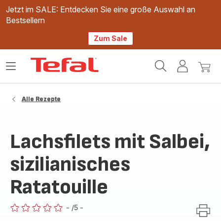
Jetzt im SALE: Entdecken Sie eine große Auswahl an
Bestsellern
Zum Sale
Tefal
Das
Mein
Mein
Homepage
Menü
Konto
Waren
öffnen
Alle Rezepte
Lachsfilets mit Salbei,
sizilianisches
Ratatouille
-
/5
-
ratings.0