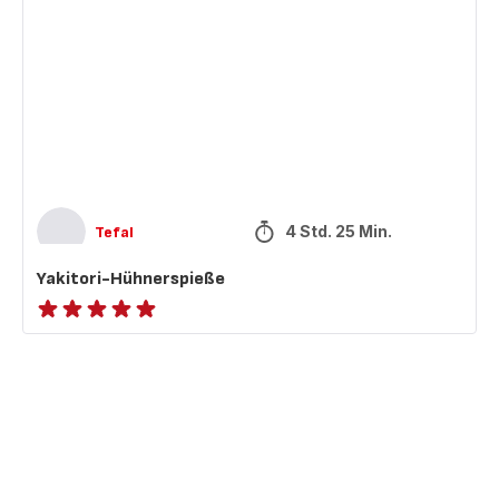
Hühnerspieße
4 Std. 25 Min.
Tefal
Yakitori-Hühnerspieße
ratings.NaN