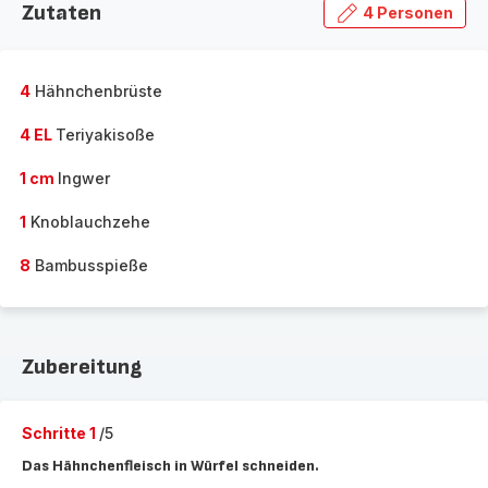
Zutaten
4 Personen
4
Hähnchenbrüste
4 EL
Teriyakisoße
1 cm
Ingwer
1
Knoblauchzehe
8
Bambusspieße
Zubereitung
Schritte 1
/5
Das Hähnchenfleisch in Würfel schneiden.