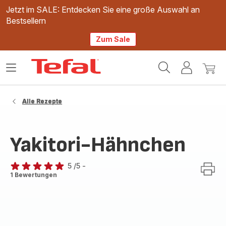
Jetzt im SALE: Entdecken Sie eine große Auswahl an
Bestsellern
Zum Sale
Tefal
Das
Mein
Mein
Homepage
Menü
Konto
Waren
öffnen
Alle Rezepte
Yakitori-Hähnchen
5
/5
-
Bewertung
1 Bewertungen
mit
5
Sternen
(Durchschnitt)