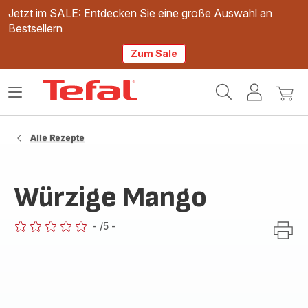
Jetzt im SALE: Entdecken Sie eine große Auswahl an
Bestsellern
Zum Sale
Tefal
Das
Mein
Mein
Homepage
Menü
Konto
Waren
öffnen
Alle Rezepte
Würzige Mango
-
/5
-
ratings.0