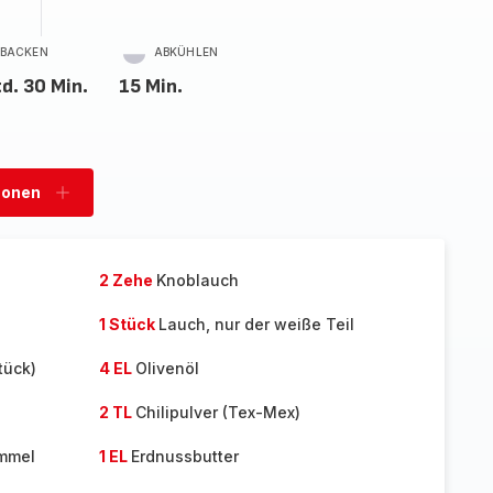
BACKEN
ABKÜHLEN
td. 30 Min.
15 Min.
sonen
Personen
hinzufügen
2 Zehe
Knoblauch
1 Stück
Lauch, nur der weiße Teil
tück)
4 EL
Olivenöl
2 TL
Chilipulver (Tex-Mex)
mmel
1 EL
Erdnussbutter