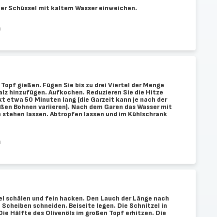
ner Schüssel mit kaltem Wasser einweichen.
n
Topf gießen. Fügen Sie bis zu drei Viertel der Menge
alz hinzufügen. Aufkochen. Reduzieren Sie die Hitze
t etwa 50 Minuten lang (die Garzeit kann je nach der
ßen Bohnen variieren). Nach dem Garen das Wasser mit
 stehen lassen. Abtropfen lassen und im Kühlschrank
n
l schälen und fein hacken. Den Lauch der Länge nach
 Scheiben schneiden. Beiseite legen. Die Schnitzel in
Die Hälfte des Olivenöls im großen Topf erhitzen. Die