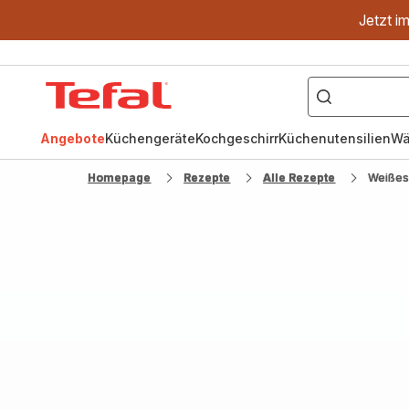
Jetzt i
["OptiGrill","Easy
Fry","Pfanne"]
Tefal
Homepage
Angebote
Küchengeräte
Kochgeschirr
Küchenutensilien
Wä
Homepage
Rezepte
Alle Rezepte
Weißes 