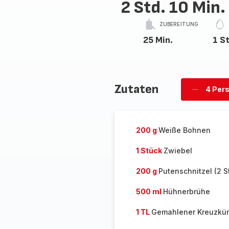
2 Std. 10 Min.
ZUBEREITUNG
25 Min.
1 S
Zutaten
4 Per
Personen
löschen
200 g
Weiße Bohnen
1 Stück
Zwiebel
200 g
Putenschnitzel (2 S
500 ml
Hühnerbrühe
1 TL
Gemahlener Kreuzkü