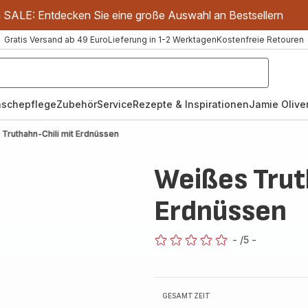
m SALE: Entdecken Sie eine große Auswahl an Bestsellern
Gratis Versand ab 49 Euro
Lieferung in 1-2 Werktagen
Kostenfreie Retouren
schepflege
Zubehör
Service
Rezepte & Inspirationen
Jamie Oliver
Truthahn-Chili mit Erdnüssen
Weißes Trut
Erdnüssen
-
/5
-
ratings.0
GESAMTZEIT