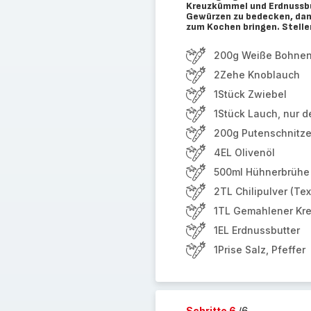
Kreuzkümmel und Erdnussbu
Gewürzen zu bedecken, dan
zum Kochen bringen. Stelle
200g Weiße Bohne
2Zehe Knoblauch
1Stück Zwiebel
1Stück Lauch, nur d
200g Putenschnitzel
4EL Olivenöl
500ml Hühnerbrühe
2TL Chilipulver (Te
1TL Gemahlener Kr
1EL Erdnussbutter
1Prise Salz, Pfeffer
Schritte 6
/6