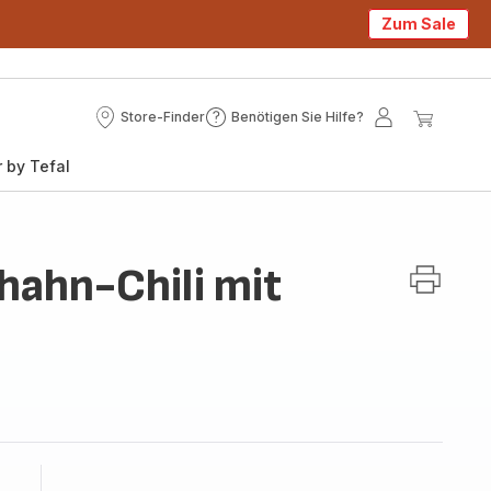
Zum Sale
Store-Finder
Benötigen Sie Hilfe?
Store-
Benötigen
Mein
Mein
Finder
Sie
Konto
Waren
 by Tefal
Hilfe?
hahn-Chili mit