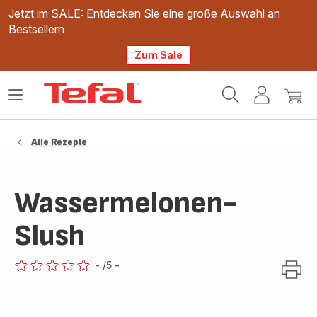
Jetzt im SALE: Entdecken Sie eine große Auswahl an
Bestsellern
Zum Sale
Tefal
Das
Mein
Mein
Homepage
Menü
Konto
Waren
öffnen
Alle Rezepte
Wassermelonen-
Slush
-
/5
-
ratings.0