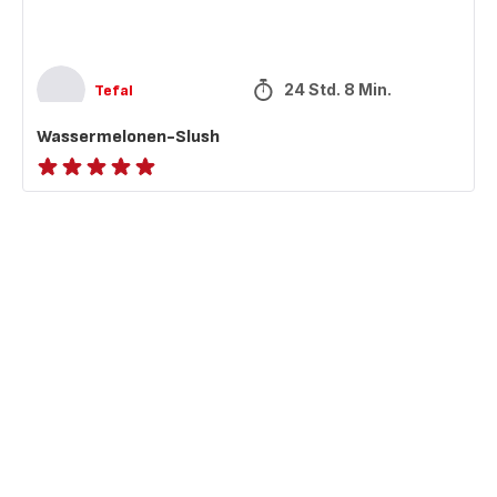
24 Std. 8 Min.
Tefal
Wassermelonen-Slush
ratings.NaN