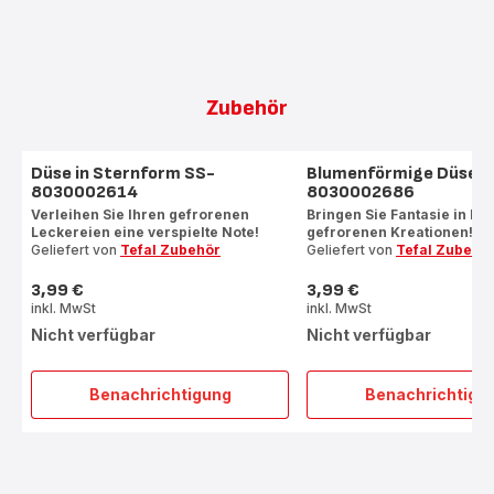
Zubehör
Düse in Sternform SS-
Blumenförmige Düse S
8030002614
8030002686
Verleihen Sie Ihren gefrorenen
Bringen Sie Fantasie in Ihr
Leckereien eine verspielte Note!
gefrorenen Kreationen!
Geliefert von
Tefal Zubehör
Geliefert von
Tefal Zubehö
3,99 €
3,99 €
Preis
Preis
inkl. MwSt
inkl. MwSt
Nicht verfügbar
Nicht verfügbar
Benachrichtigung
Benachrichtigu
Düse
Blume
in
Düse
Sternform
SS-
SS-
8030
8030002614