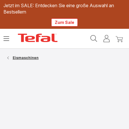
Jetzt im SALE: Entdecken Sie eine große Auswahl an
Bestsellern
Zum Sale
Tefal
Das
Mein
Mein
Homepage
Menü
Konto
Waren
öffnen
Eismaschinen