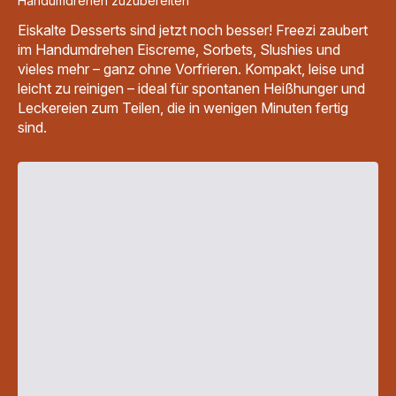
Handumdrehen zuzubereiten
Kick
Spiel
Eiskalte Desserts sind jetzt noch besser! Freezi zaubert
im
im Handumdrehen Eiscreme, Sorbets, Slushies und
Wert
von
vieles mehr – ganz ohne Vorfrieren. Kompakt, leise und
44,90
leicht zu reinigen – ideal für spontanen Heißhunger und
€
-
Leckereien zum Teilen, die in wenigen Minuten fertig
379,99 €<br>
sind.
<span
class="is-
caption
is-
medium">inkl.
MwSt</span>