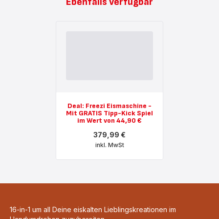
Ebenfalls verfügbar
Deal: Freezi Eismaschine -
Mit GRATIS Tipp-Kick Spiel
im Wert von 44,90 €
379,99 €
inkl. MwSt
Mehr
anzeigen
-
Deal:
Freezi
Eismaschine
-
Mit
16-in-1 um all Deine eiskalten Lieblingskreationen im
GRATIS
Tipp-