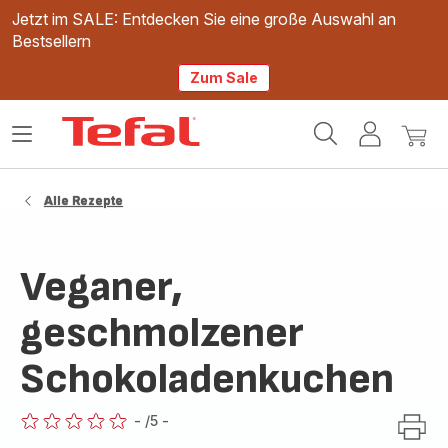
Jetzt im SALE: Entdecken Sie eine große Auswahl an
Bestsellern
Zum Sale
Tefal
Das
Mein
Mein
Homepage
Menü
Konto
Waren
öffnen
Alle Rezepte
Veganer,
geschmolzener
Schokoladenkuchen
-
/5
-
ratings.0