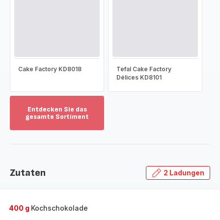
Cake Factory KD8018
Tefal Cake Factory
Délices KD8101
Entdecken Sie das
gesamte Sortiment
Mehr
anzeigen
-
Entdecken
Sie
Zutaten
2 Ladungen
das
gesamte
Sortiment
-
400 g
Kochschokolade