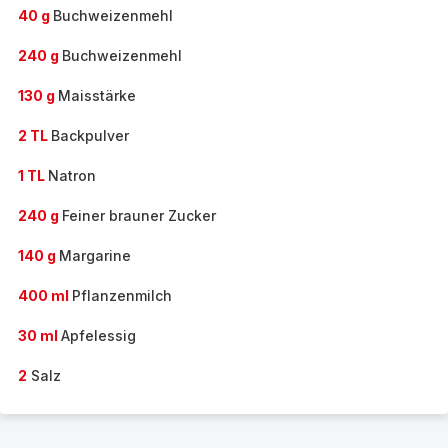
40 g
Buchweizenmehl
240 g
Buchweizenmehl
130 g
Maisstärke
2 TL
Backpulver
1 TL
Natron
240 g
Feiner brauner Zucker
140 g
Margarine
400 ml
Pflanzenmilch
30 ml
Apfelessig
2
Salz