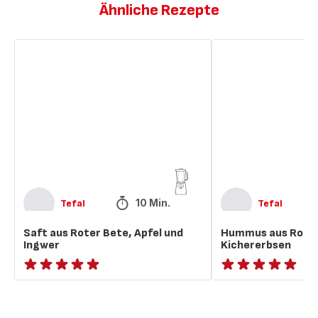
Ähnliche Rezepte
Saft
Hummus
aus
aus
Roter
Roter
Bete,
Bete
Apfel
und
und
Kichererbsen
Ingwer
10 Min.
Tefal
Tefal
Saft aus Roter Bete, Apfel und
Hummus aus Roter
Ingwer
Kichererbsen
ratings.NaN
ratings.NaN