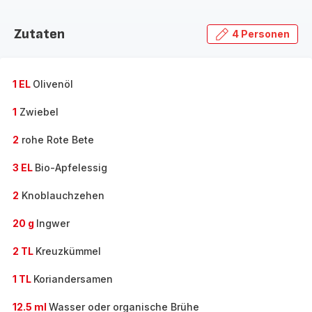
Zutaten
4 Personen
1 EL
Olivenöl
1
Zwiebel
2
rohe Rote Bete
3 EL
Bio-Apfelessig
2
Knoblauchzehen
20 g
Ingwer
2 TL
Kreuzkümmel
1 TL
Koriandersamen
12.5 ml
Wasser oder organische Brühe