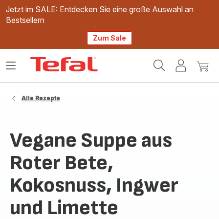
Jetzt im SALE: Entdecken Sie eine große Auswahl an
Bestsellern
Zum Sale
Tefal
Das
Mein
Mein
Homepage
Menü
Konto
Waren
öffnen
Alle Rezepte
Vegane Suppe aus
Roter Bete,
Kokosnuss, Ingwer
und Limette