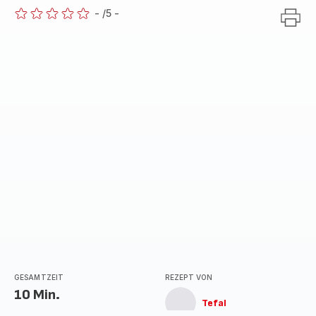
-
/5
-
ratings.0
GESAMTZEIT
REZEPT VON
10 Min.
Tefal