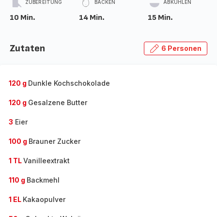
ZUBEREITUNG
BACKEN
ABKÜHLEN
10 Min.
14 Min.
15 Min.
Zutaten
6 Personen
120 g
Dunkle Kochschokolade
120 g
Gesalzene Butter
3
Eier
100 g
Brauner Zucker
1 TL
Vanilleextrakt
110 g
Backmehl
1 EL
Kakaopulver