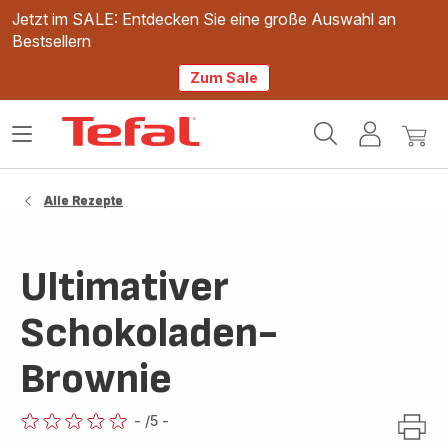
Jetzt im SALE: Entdecken Sie eine große Auswahl an
Bestsellern
Zum Sale
Tefal
Das
Mein
Mein
Homepage
Menü
Konto
Waren
öffnen
Alle Rezepte
Ultimativer
Schokoladen-
Brownie
-
/5
-
ratings.0