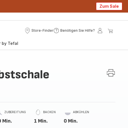
Zum Sale
Store-Finder
Benötigen Sie Hilfe?
Store-
Benötigen
Mein
Mein
Finder
Sie
Konto
Waren
 by Tefal
Hilfe?
bstschale
ZUBEREITUNG
BACKEN
ABKÜHLEN
 Min.
1 Min.
0 Min.