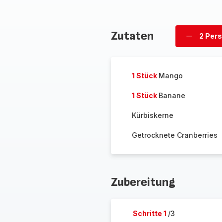
Zutaten
2 Per
Personen
löschen
1 Stück
Mango
1 Stück
Banane
Kürbiskerne
Getrocknete Cranberries
Zubereitung
Schritte 1
/3