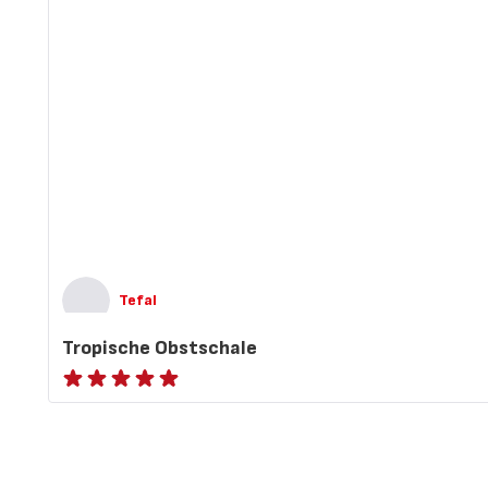
Tefal
Tropische Obstschale
ratings.NaN