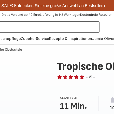
m SALE: Entdecken Sie eine große Auswahl an Bestsellern
Gratis Versand ab 49 Euro
Lieferung in 1-2 Werktagen
Kostenfreie Retouren
schepflege
Zubehör
Service
Rezepte & Inspirationen
Jamie Oliver
che Obstschale
Tropische O
-
/5
-
Bewertung
mit
5
Sternen
GESAMTZEIT
(Durchschnitt)
11 Min.
10