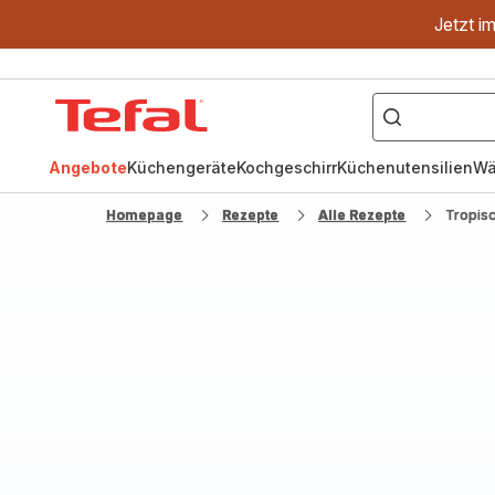
Jetzt i
["OptiGrill","Easy
Fry","Pfanne"]
Tefal
Homepage
Angebote
Küchengeräte
Kochgeschirr
Küchenutensilien
Wä
Homepage
Rezepte
Alle Rezepte
Tropis