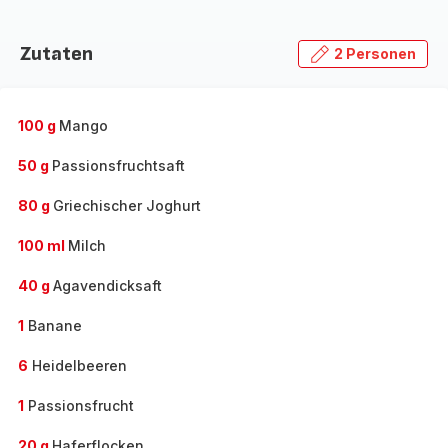
Zutaten
2 Personen
100 g
Mango
50 g
Passionsfruchtsaft
80 g
Griechischer Joghurt
100 ml
Milch
40 g
Agavendicksaft
1
Banane
6
Heidelbeeren
1
Passionsfrucht
20 g
Haferflocken