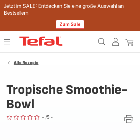
Jetzt im SALE: Entdecken Sie eine große Auswahl an
Bestsellern
Zum Sale
Tefal
Das
Mein
Mein
Homepage
Menü
Konto
Waren
öffnen
Alle Rezepte
Tropische Smoothie-
Bowl
-
/5
-
ratings.0