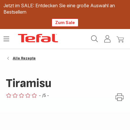
Jetzt im SALE: Entdecken Sie eine große Auswahl an
Bestsellern
Zum Sale
Tefal
Das
Mein
Mein
Homepage
Menü
Konto
Waren
öffnen
Alle Rezepte
Tiramisu
-
/5
-
ratings.0