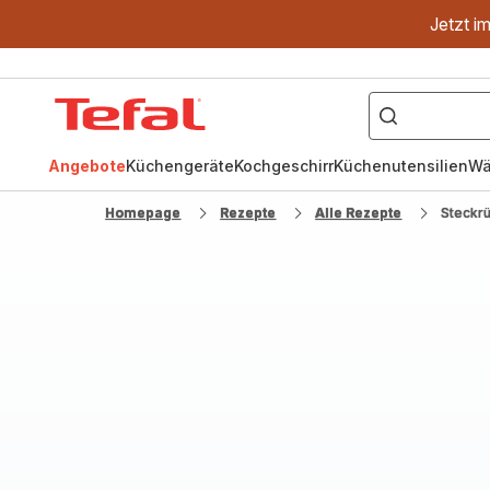
Jetzt i
["OptiGrill","Easy
Fry","Pfanne"]
Tefal
Homepage
Angebote
Küchengeräte
Kochgeschirr
Küchenutensilien
Wä
Homepage
Rezepte
Alle Rezepte
Steckr