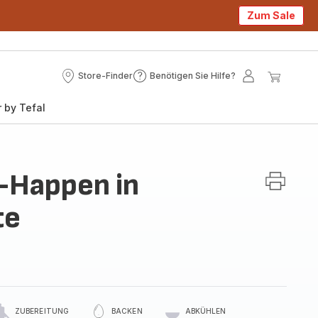
Zum Sale
Store-Finder
Benötigen Sie Hilfe?
Store-
Benötigen
Mein
Mein
Finder
Sie
Konto
Waren
 by Tefal
Hilfe?
-Happen in
te
ZUBEREITUNG
BACKEN
ABKÜHLEN