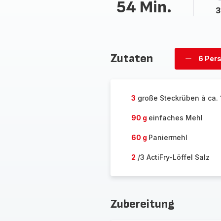
54 Min.
3
Zutaten
6 Per
Personen
löschen
3
große Steckrüben à ca. 
90 g
einfaches Mehl
60 g
Paniermehl
2
/3 ActiFry-Löffel Salz
Zubereitung