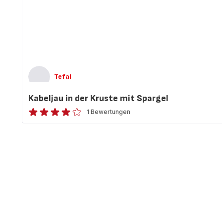
Tefal
Kabeljau in der Kruste mit Spargel
1 Bewertungen
Bewertung
mit
4
Sternen
(Durchschnitt)