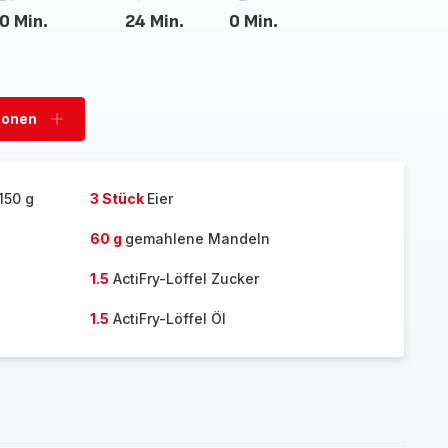
0 Min.
24 Min.
0 Min.
sonen
Personen
hinzufügen
150 g
3 Stück
Eier
60 g
gemahlene Mandeln
1.5
ActiFry-Löffel Zucker
1.5
ActiFry-Löffel Öl