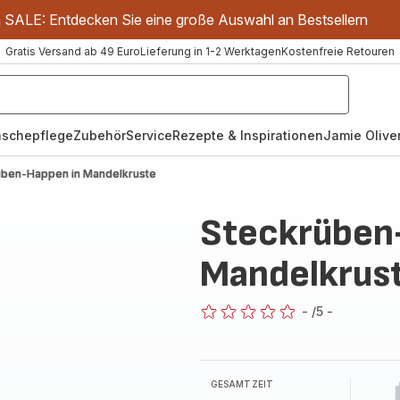
m SALE: Entdecken Sie eine große Auswahl an Bestsellern
Gratis Versand ab 49 Euro
Lieferung in 1-2 Werktagen
Kostenfreie Retouren
schepflege
Zubehör
Service
Rezepte & Inspirationen
Jamie Oliver
üben-Happen in Mandelkruste
Steckrüben
Mandelkrus
-
/5
-
ratings.0
GESAMTZEIT