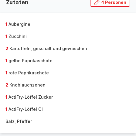
Zutaten
4 Personen
1
Aubergine
1
Zucchini
2
Kartoffeln, geschält und gewaschen
1
gelbe Paprikaschote
1
rote Paprikaschote
2
Knoblauchzehen
1
ActiFry-Löffel Zucker
1
ActiFry-Löffel Öl
Salz, Pfeffer