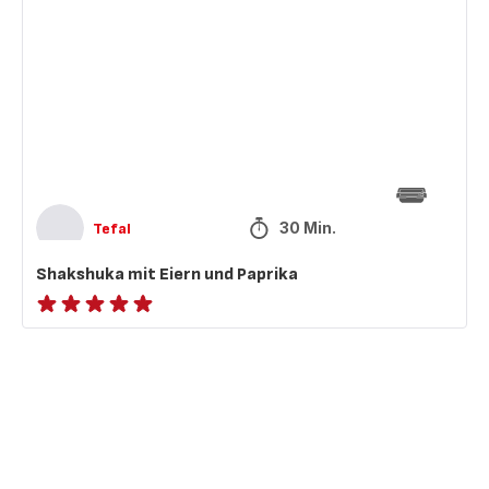
mit
Eiern
und
Paprika
30 Min.
Tefal
Shakshuka mit Eiern und Paprika
ratings.NaN