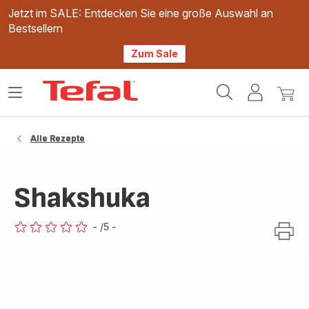
Jetzt im SALE: Entdecken Sie eine große Auswahl an
Bestsellern
Zum Sale
Tefal
Das
Mein
Mein
Homepage
Menü
Konto
Waren
öffnen
Alle Rezepte
Shakshuka
-
/5
-
ratings.0