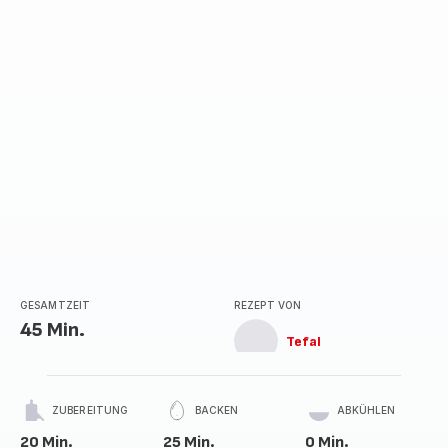
Sternen
(Durchschnitt)
GESAMTZEIT
REZEPT VON
45 Min.
Tefal
ZUBEREITUNG
BACKEN
ABKÜHLEN
20 Min.
25 Min.
0 Min.