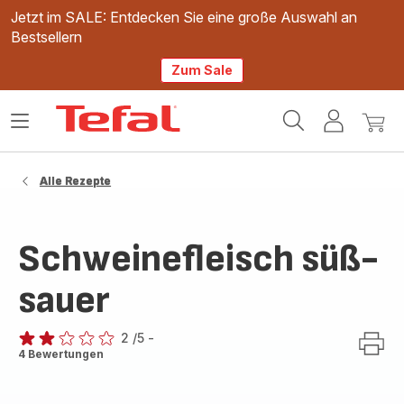
Jetzt im SALE: Entdecken Sie eine große Auswahl an
Bestsellern
Zum Sale
Tefal
Das
Mein
Mein
Homepage
Menü
Konto
Waren
öffnen
Alle Rezepte
Schweinefleisch süß-
sauer
2
/5
-
Bewertung
4 Bewertungen
mit
2