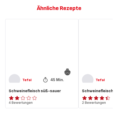
Ähnliche Rezepte
Schweinefleisch
Schweinefleisch
süß-
süß-
sauer
sauer
45 Min.
Tefal
Tefal
Schweinefleisch süß-sauer
Schweinefleisch s
Bewertung
4 Bewertungen
ratings.4.4
2 Bewertungen
mit
2