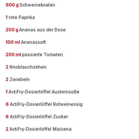
900 g
Schweinebraten
1
rote Paprika
200 g
Ananas aus der Dose
100 ml
Ananassaft
200 ml
passierte Tomaten
2
Knoblauchzehen
2
Zwiebeln
1
ActiFry-Dosierlöffel Austernsoße
6
ActiFry-Dosierlöffel Rotweinessig
6
ActiFry-Dosierlöffel Zucker
2
ActiFry-Dosierlöffel Maizena