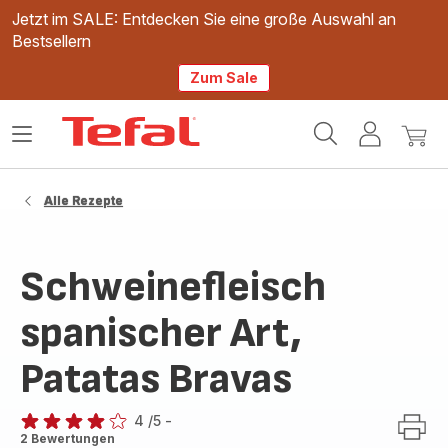
Jetzt im SALE: Entdecken Sie eine große Auswahl an
Bestsellern
Zum Sale
Tefal
Das
Mein
Mein
Homepage
Menü
Konto
Waren
öffnen
Alle Rezepte
Schweinefleisch
spanischer Art,
Patatas Bravas
4
/5
-
Bewertung
2 Bewertungen