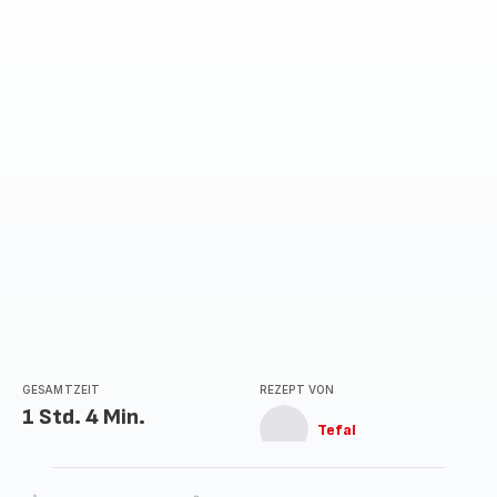
mit
4
Sternen
(Durchschnitt)
GESAMTZEIT
REZEPT VON
1 Std. 4 Min.
Tefal