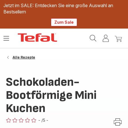
Jetzt im SALE: Entdecken Sie eine große Auswahl an
Bestsellern
Zum Sale
Tefal
Das
Mein
Mein
Homepage
Menü
Konto
Waren
öffnen
Alle Rezepte
Schokoladen-
Bootförmige Mini
Kuchen
-
/5
-
ratings.0