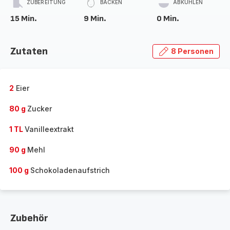
ZUBEREITUNG
BACKEN
ABKÜHLEN
15 Min.
9 Min.
0 Min.
Zutaten
8 Personen
2
Eier
80 g
Zucker
1 TL
Vanilleextrakt
90 g
Mehl
100 g
Schokoladenaufstrich
Zubehör