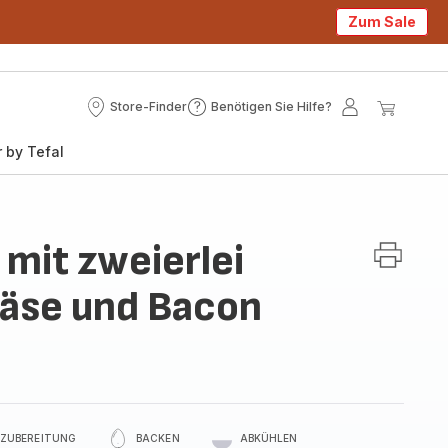
Zum Sale
Store-Finder
Benötigen Sie Hilfe?
Store-
Benötigen
Mein
Mein
Finder
Sie
Konto
Waren
 by Tefal
Hilfe?
mit zweierlei
Käse und Bacon
ZUBEREITUNG
BACKEN
ABKÜHLEN