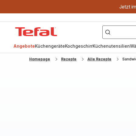
Jetzt i
["OptiGrill","Easy
Fry","Pfanne"]
Tefal
Homepage
Angebote
Küchengeräte
Kochgeschirr
Küchenutensilien
Wä
Homepage
Rezepte
Alle Rezepte
Sandwic