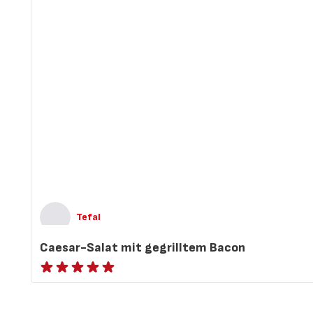
Tefal
Caesar-Salat mit gegrilltem Bacon
Bewertung
mit
5