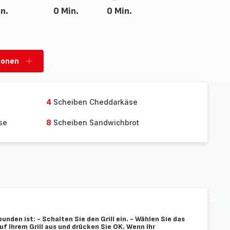
n.
0 Min.
0 Min.
sonen
Personen
hinzufügen
4
Scheiben Cheddarkäse
se
8
Scheiben Sandwichbrot
bunden ist: - Schalten Sie den Grill ein. - Wählen Sie das
 Ihrem Grill aus und drücken Sie OK. Wenn Ihr