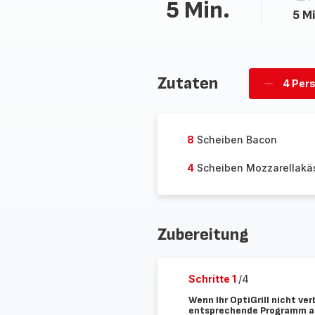
5 Min.
5 Mi
Zutaten
4 Per
Personen
löschen
8
Scheiben Bacon
4
Scheiben Mozzarellakä
Zubereitung
Schritte 1
/4
Wenn Ihr OptiGrill nicht ver
entsprechende Programm auf