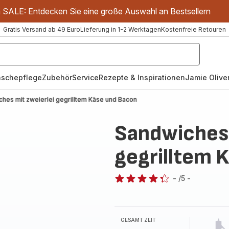
m SALE: Entdecken Sie eine große Auswahl an Bestsellern
Gratis Versand ab 49 Euro
Lieferung in 1-2 Werktagen
Kostenfreie Retouren
schepflege
Zubehör
Service
Rezepte & Inspirationen
Jamie Oliver
hes mit zweierlei gegrilltem Käse und Bacon
Sandwiches 
gegrilltem 
-
/5
-
ratings.4.3
GESAMTZEIT