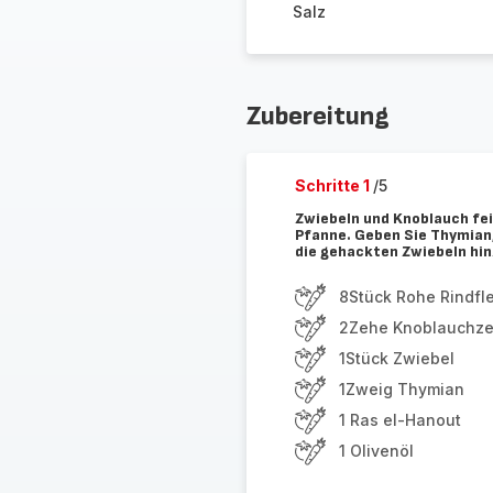
Salz
Zubereitung
Schritte 1
/5
Zwiebeln und Knoblauch fein
Pfanne. Geben Sie Thymian
die gehackten Zwiebeln hinz
8Stück Rohe Rindfl
2Zehe Knoblauchz
1Stück Zwiebel
1Zweig Thymian
1 Ras el-Hanout
1 Olivenöl