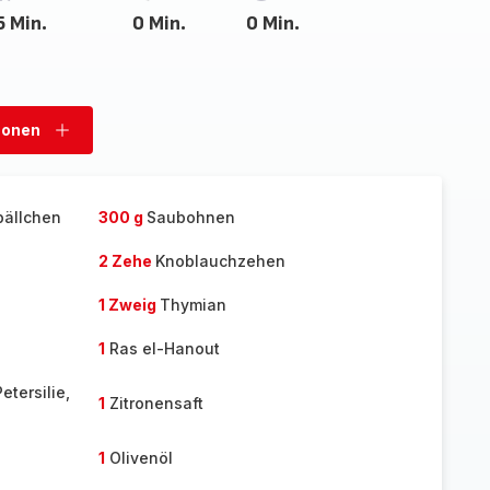
5 Min.
0 Min.
0 Min.
sonen
Personen
hinzufügen
bällchen
300 g
Saubohnen
2 Zehe
Knoblauchzehen
1 Zweig
Thymian
1
Ras el-Hanout
etersilie,
1
Zitronensaft
1
Olivenöl