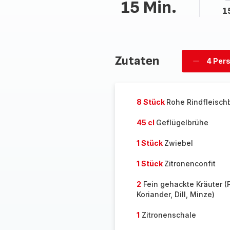
15 Min.
1
Zutaten
4 Per
Personen
löschen
8 Stück
Rohe Rindfleisch
45 cl
Geflügelbrühe
1 Stück
Zwiebel
1 Stück
Zitronenconfit
2
Fein gehackte Kräuter (P
Koriander, Dill, Minze)
1
Zitronenschale