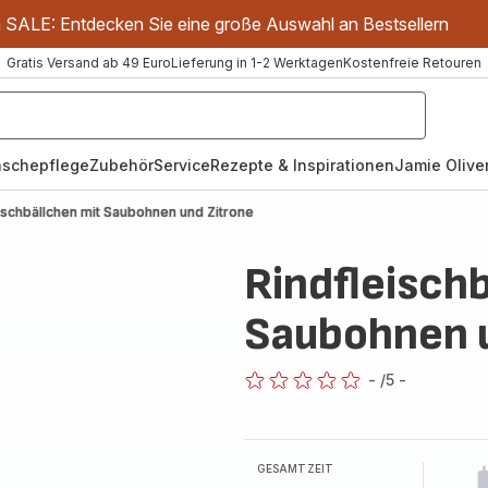
m SALE: Entdecken Sie eine große Auswahl an Bestsellern
Gratis Versand ab 49 Euro
Lieferung in 1-2 Werktagen
Kostenfreie Retouren
schepflege
Zubehör
Service
Rezepte & Inspirationen
Jamie Oliver
ischbällchen mit Saubohnen und Zitrone
Rindfleisch
Saubohnen u
-
/5
-
ratings.0
GESAMTZEIT