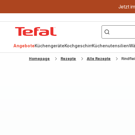
Jetzt i
["OptiGrill","Easy
Fry","Pfanne"]
Tefal
Homepage
Angebote
Küchengeräte
Kochgeschirr
Küchenutensilien
Wä
Homepage
Rezepte
Alle Rezepte
Rindfle