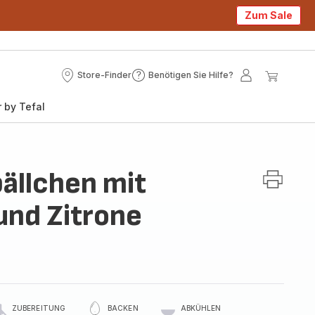
Zum Sale
Store-Finder
Benötigen Sie Hilfe?
Store-
Benötigen
Mein
Mein
Finder
Sie
Konto
Waren
 by Tefal
Hilfe?
bällchen mit
nd Zitrone
ZUBEREITUNG
BACKEN
ABKÜHLEN