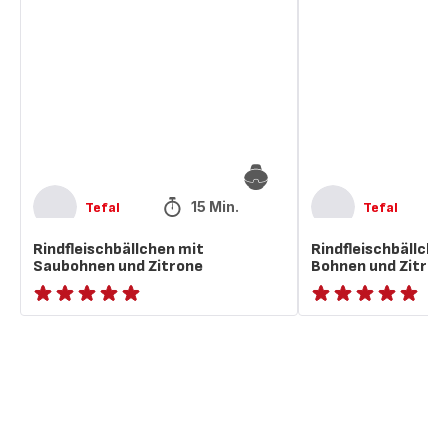
mit
mit
Saubohnen
dicken
und
Bohnen
Zitrone
und
Zitrone
15 Min.
Tefal
Tefal
Rindfleischbällchen mit
Rindfleischbällche
Saubohnen und Zitrone
Bohnen und Zitron
ratings.NaN
ratings.NaN