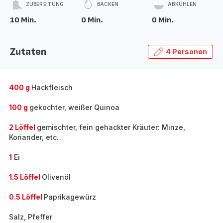
ZUBEREITUNG
BACKEN
ABKÜHLEN
10 Min.
0 Min.
0 Min.
Zutaten
4 Personen
400 g
Hackfleisch
100 g
gekochter, weißer Quinoa
2 Löffel
gemischter, fein gehackter Kräuter: Minze,
Koriander, etc.
1
Ei
1.5 Löffel
Olivenöl
0.5 Löffel
Paprikagewürz
Salz, Pfeffer