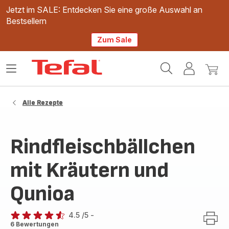
Jetzt im SALE: Entdecken Sie eine große Auswahl an
Bestsellern
Zum Sale
Tefal
Das
Mein
Mein
Homepage
Menü
Konto
Waren
öffnen
Alle Rezepte
Rindfleischbällchen
mit Kräutern und
Qunioa
4.5
/5
-
ratings.4.5
6 Bewertungen