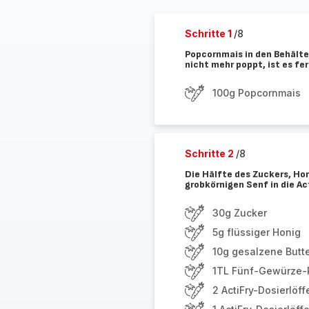
Schritte 1
/8
Popcornmais in den Behälte
nicht mehr poppt, ist es fer
100g Popcornmais
Schritte 2
/8
Die Hälfte des Zuckers, Hon
grobkörnigen Senf in die A
30g Zucker
5g flüssiger Honig
10g gesalzene Butt
1TL Fünf-Gewürze-
2 ActiFry-Dosierlöff