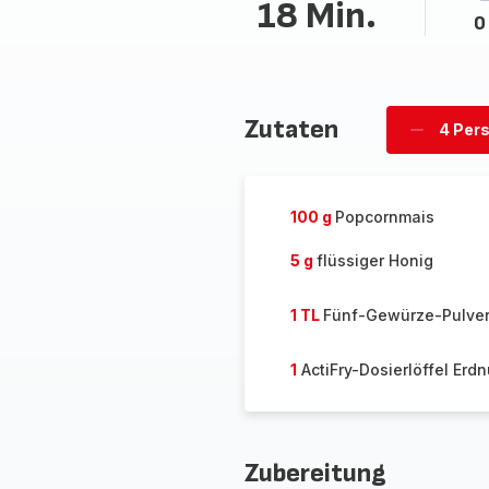
18 Min.
0
Zutaten
4 Per
Personen
löschen
100 g
Popcornmais
5 g
flüssiger Honig
1 TL
Fünf-Gewürze-Pulve
1
ActiFry-Dosierlöffel Erd
Zubereitung