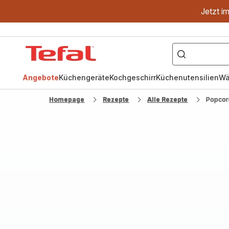
Jetzt i
["OptiGrill","Easy
Fry","Pfanne"]
Tefal
Homepage
Angebote
Küchengeräte
Kochgeschirr
Küchenutensilien
Wä
Homepage
Rezepte
Alle Rezepte
Popcorn