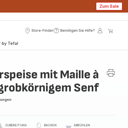
Zum Sale
Store-Finder
Benötigen Sie Hilfe?
Store-
Benötigen
Mein
Mein
Finder
Sie
Konto
Waren
 by Tefal
Hilfe?
speise mit Maille à
grobkörnigem Senf
tungen
ZUBEREITUNG
BACKEN
ABKÜHLEN