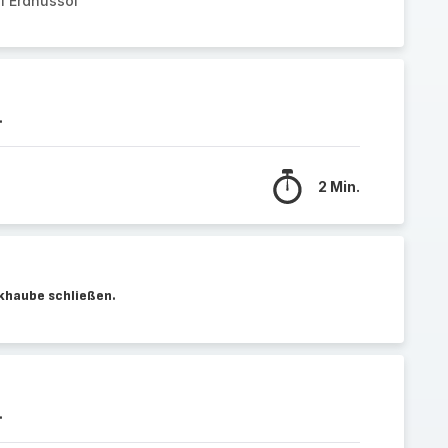
el Erdnussöl
.
2 Min.
khaube schließen.
.