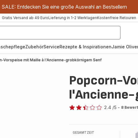
m SALE: Entdecken Sie eine große Auswahl an Bestsellern
Gratis Versand ab 49 Euro
Lieferung in 1-2 Werktagen
Kostenfreie Retouren
schepflege
Zubehör
Service
Rezepte & Inspirationen
Jamie Oliver
-Vorspeise mit Maille à l'Ancienne-grobkörnigem Senf
Popcorn-Vor
l'Ancienne-
2.4
/5
-
8 Bewer
ratings.2.4
GESAMTZEIT