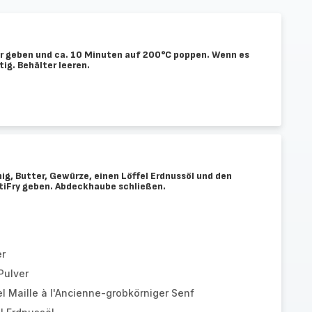
r geben und ca. 10 Minuten auf 200°C poppen. Wenn es
tig. Behälter leeren.
ig, Butter, Gewürze, einen Löffel Erdnussöl und den
ctiFry geben. Abdeckhaube schließen.
er
Pulver
el Maille à l'Ancienne-grobkörniger Senf