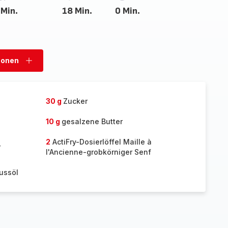
 Min.
18 Min.
0 Min.
sonen
Personen
hinzufügen
30 g
Zucker
10 g
gesalzene Butter
2
ActiFry-Dosierlöffel Maille à
r
l'Ancienne-grobkörniger Senf
nussöl