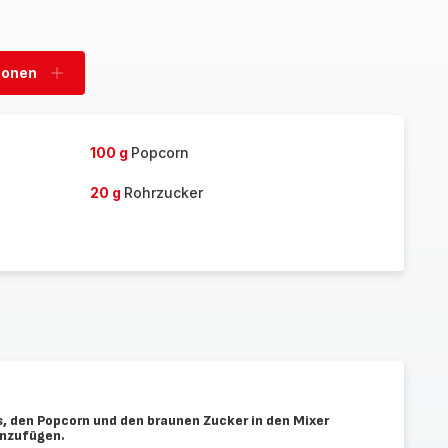
sonen
Personen
hinzufügen
100 g
Popcorn
20 g
Rohrzucker
is, den Popcorn und den braunen Zucker in den Mixer
inzufügen.