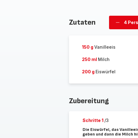
Zutaten
4 Per
Personen
löschen
150 g
Vanilleeis
250 ml
Milch
200 g
Eiswürfel
Zubereitung
Schritte 1
/3
Die Eiswürfel, das Vanillee
geben und dann die Milch h