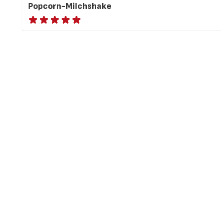
Popcorn-Milchshake
ratings.NaN