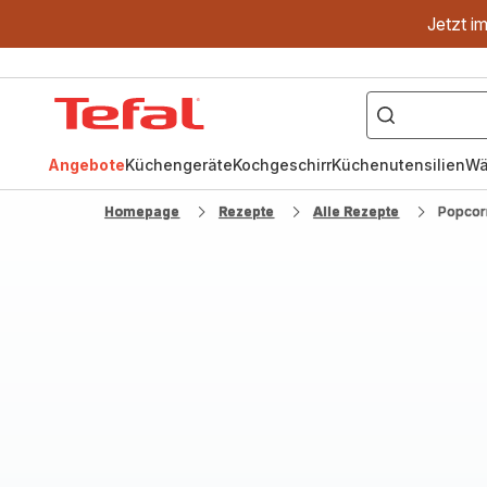
Jetzt i
["OptiGrill","Easy
Fry","Pfanne"]
Tefal
Homepage
Angebote
Küchengeräte
Kochgeschirr
Küchenutensilien
Wä
Homepage
Rezepte
Alle Rezepte
Popcor