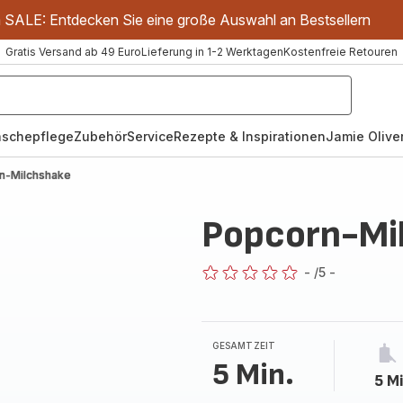
m SALE: Entdecken Sie eine große Auswahl an Bestsellern
Gratis Versand ab 49 Euro
Lieferung in 1-2 Werktagen
Kostenfreie Retouren
schepflege
Zubehör
Service
Rezepte & Inspirationen
Jamie Oliver
n-Milchshake
Popcorn-Mi
-
/5
-
ratings.0
GESAMTZEIT
5 Min.
5 Mi