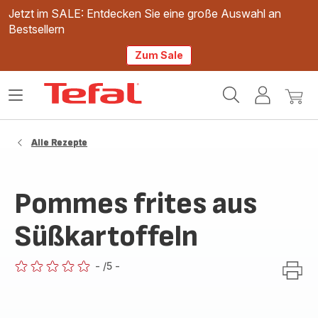
Jetzt im SALE: Entdecken Sie eine große Auswahl an
Bestsellern
Zum Sale
Tefal
Das
Mein
Mein
Homepage
Menü
Konto
Waren
öffnen
Alle Rezepte
Pommes frites aus
Süßkartoffeln
-
/5
-
ratings.0