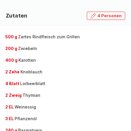
Zutaten
4 Personen
500 g
Zartes Rindfleisch zum Grillen
200 g
Zwiebeln
400 g
Karotten
2 Zehe
Knoblauch
4 Blatt
Lorbeerblatt
2 Zweig
Thymian
2 EL
Weinessig
3 EL
Pflanzenöl
240 g
Basmatireis