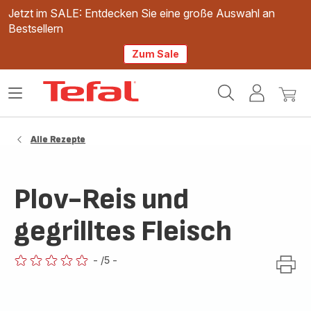
Jetzt im SALE: Entdecken Sie eine große Auswahl an
Bestsellern
Zum Sale
Tefal
Das
Mein
Mein
Homepage
Menü
Konto
Waren
öffnen
Alle Rezepte
Plov-Reis und
gegrilltes Fleisch
-
/5
-
ratings.0