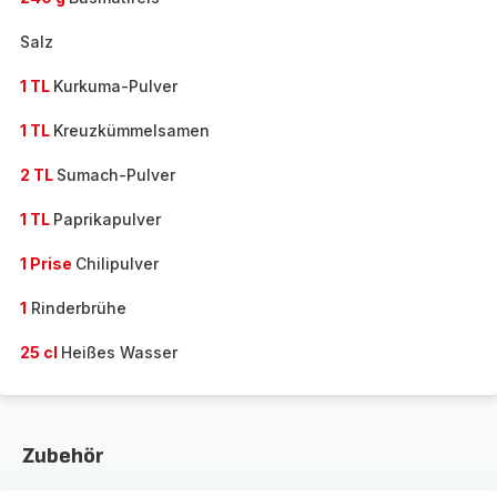
Salz
1 TL
Kurkuma-Pulver
1 TL
Kreuzkümmelsamen
2 TL
Sumach-Pulver
1 TL
Paprikapulver
1 Prise
Chilipulver
1
Rinderbrühe
25 cl
Heißes Wasser
Zubehör