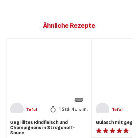
Ähnliche Rezepte
Gegrilltes
Gulasch
Rindfleisch
mit
und
gegrilltem
Champignons
Fleisch
in
Strogonoff-
Sauce
1 Std. 40 Min.
Tefal
Tefal
Gegrilltes Rindfleisch und
Gulasch mit gegril
Champignons in Strogonoff-
Sauce
ratings.NaN