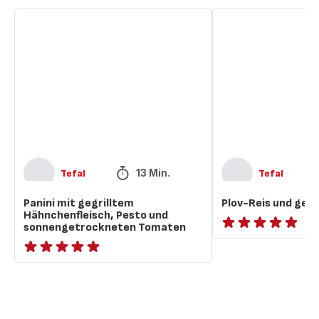
Panini
Plov-
mit
Reis
gegrilltem
und
Hähnchenfleisch,
gegrilltes
Pesto
Fleisch
und
sonnengetrockneten
Tomaten
13 Min.
Tefal
Tefal
Panini mit gegrilltem
Plov-Reis und gegri
Hähnchenfleisch, Pesto und
sonnengetrockneten Tomaten
ratings.NaN
ratings.NaN