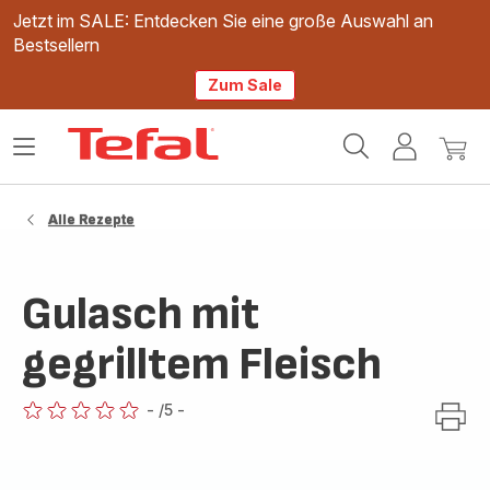
Jetzt im SALE: Entdecken Sie eine große Auswahl an
Bestsellern
Zum Sale
Tefal
Das
Mein
Mein
Homepage
Menü
Konto
Waren
öffnen
Alle Rezepte
Gulasch mit
gegrilltem Fleisch
-
/5
-
ratings.0