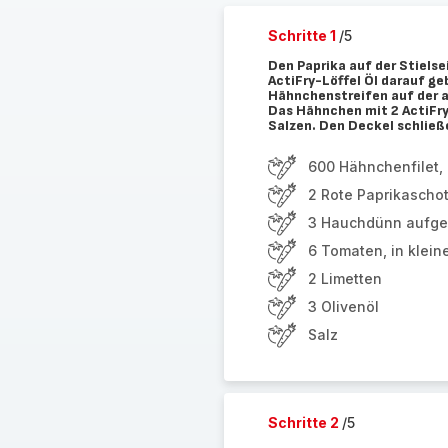
Schritte 1
/5
Den Paprika auf der Stielse
ActiFry-Löffel Öl darauf g
Hähnchenstreifen auf der a
Das Hähnchen mit 2 ActiFry
Salzen. Den Deckel schließ
600 Hähnchenfilet, 
2 Rote Paprikascho
3 Hauchdünn aufges
6 Tomaten, in klein
2 Limetten
3 Olivenöl
Salz
Schritte 2
/5