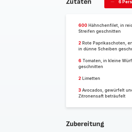
Zutaten
6 Per
Personen
löschen
600
Hähnchenfilet, in re
Streifen geschnitten
2
Rote Paprikaschoten, en
in dünne Scheiben gesch
6
Tomaten, in kleine Würf
geschnitten
2
Limetten
3
Avocados, gewürfelt un
Zitronensaft beträufelt
Zubereitung