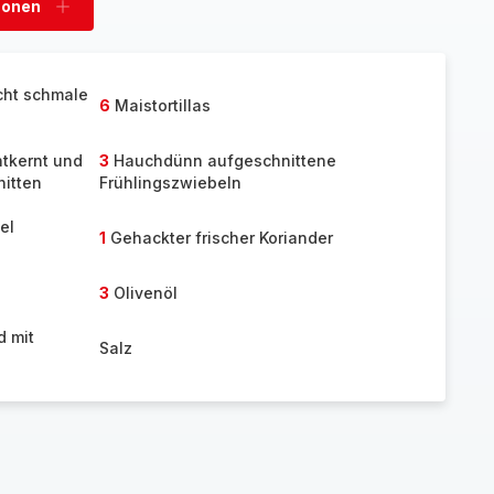
sonen
Personen
hinzufügen
icht schmale
6
Maistortillas
tkernt und
3
Hauchdünn aufgeschnittene
nitten
Frühlingszwiebeln
el
1
Gehackter frischer Koriander
3
Olivenöl
d mit
Salz