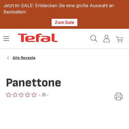
Jetzt im SALE: Entdecken Sie eine große Auswahl an
Bestsellern
Zum Sale
Tefal
Das
Mein
Mein
Homepage
Menü
Konto
Waren
öffnen
Alle Rezepte
Panettone
-
/5
-
ratings.0