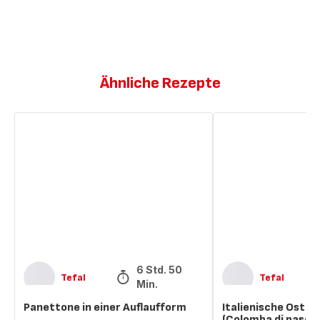
Ähnliche Rezepte
Panettone
Italienische
in
Oster
einer
Brioche
Auflaufform
(Colomba
di
pasqua)
6 Std. 50
Tefal
Tefal
Min.
Panettone in einer Auflaufform
Italienische Oster
(Colomba di pasqu