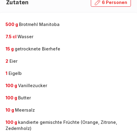
Zutaten
6 Personen
500 g
Brotmehl Manitoba
7.5 cl
Wasser
15 g
getrocknete Bierhefe
2
Eier
1
Eigelb
100 g
Vanillezucker
100 g
Butter
10 g
Meersalz
100 g
kandierte gemischte Früchte (Orange, Zitrone,
Zedernholz)