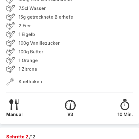
7.5cl Wasser
15g getrocknete Bierhefe
2 Eier
1 Eigelb
100g Vanillezucker
100g Butter
1 Orange
1 Zitrone
Knethaken
Manual
V3
10 Min.
Schritte 2
/12