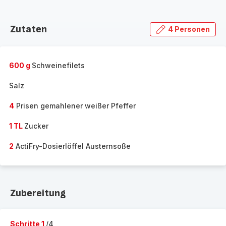
Zutaten
4 Personen
600 g
Schweinefilets
Salz
4
Prisen gemahlener weißer Pfeffer
1 TL
Zucker
2
ActiFry-Dosierlöffel Austernsoße
Zubereitung
Schritte 1
/4