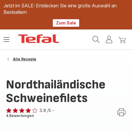
Jetzt im SALE: Entdecken Sie eine große Auswahl an
Bestsellern
Zum Sale
Tefal
Das
Mein
Mein
Homepage
Menü
Konto
Waren
öffnen
Alle Rezepte
Nordthailändische
Schweinefilets
3.8
/5
-
ratings.3.8
4 Bewertungen