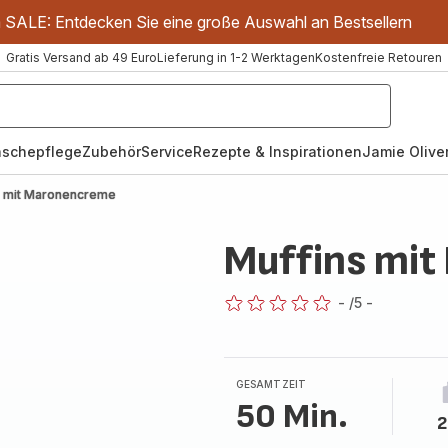
m SALE: Entdecken Sie eine große Auswahl an Bestsellern
Gratis Versand ab 49 Euro
Lieferung in 1-2 Werktagen
Kostenfreie Retouren
schepflege
Zubehör
Service
Rezepte & Inspirationen
Jamie Oliver
s mit Maronencreme
Muffins mi
-
/5
-
ratings.0
GESAMTZEIT
50 Min.
2