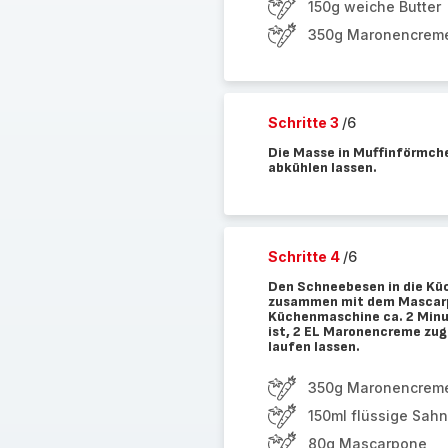
150g weiche Butter
350g Maronencrem
Schritte 3
/6
Die Masse in Muffinförmch
abkühlen lassen.
Schritte 4
/6
Den Schneebesen in die Kü
zusammen mit dem Mascarpo
Küchenmaschine ca. 2 Minut
ist, 2 EL Maronencreme zu
laufen lassen.
350g Maronencrem
150ml flüssige Sah
80g Mascarpone