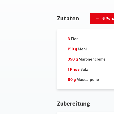
Zutaten
6 Per
Personen
löschen
3
Eier
150 g
Mehl
350 g
Maronencreme
1 Prise
Salz
80 g
Mascarpone
Zubereitung