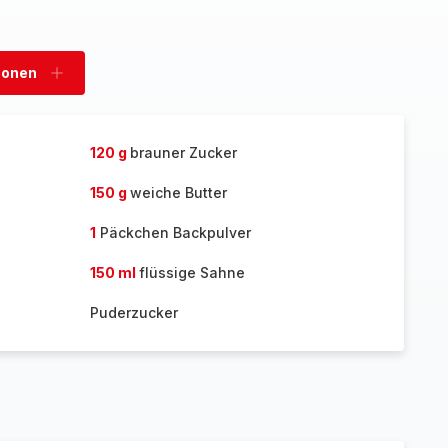
sonen
Personen
hinzufügen
120 g
brauner Zucker
150 g
weiche Butter
1
Päckchen Backpulver
150 ml
flüssige Sahne
Puderzucker