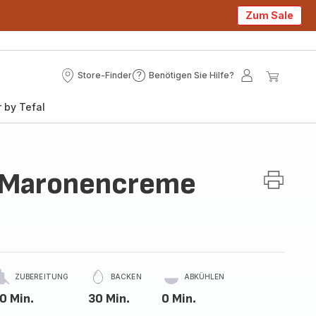
Zum Sale
Store-Finder
Benötigen Sie Hilfe?
Store-
Benötigen
Mein
Mein
Finder
Sie
Konto
Waren
 by Tefal
Hilfe?
t Maronencreme
ZUBEREITUNG
BACKEN
ABKÜHLEN
0 Min.
30 Min.
0 Min.