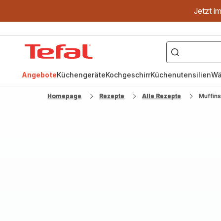
Jetzt i
["OptiGrill","Easy
Fry","Pfanne"]
Tefal
Homepage
Angebote
Küchengeräte
Kochgeschirr
Küchenutensilien
Wä
Homepage
Rezepte
Alle Rezepte
Muffin