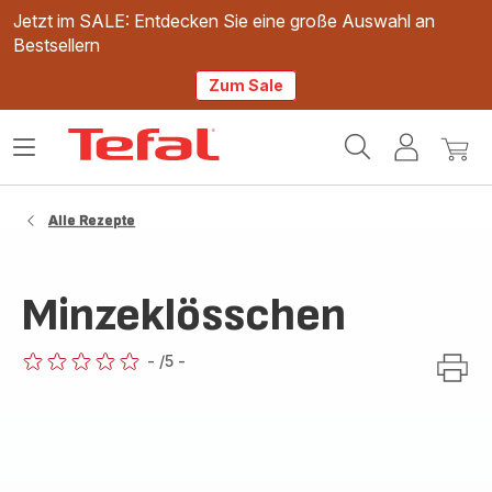
Jetzt im SALE: Entdecken Sie eine große Auswahl an
Bestsellern
Zum Sale
Tefal
Das
Mein
Mein
Homepage
Menü
Konto
Waren
öffnen
Alle Rezepte
Minzeklösschen
-
/5
-
ratings.0