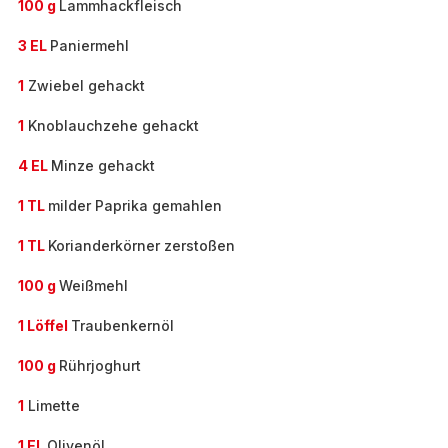
100 g
Lammhackfleisch
3 EL
Paniermehl
1
Zwiebel gehackt
1
Knoblauchzehe gehackt
4 EL
Minze gehackt
1 TL
milder Paprika gemahlen
1 TL
Korianderkörner zerstoßen
100 g
Weißmehl
1 Löffel
Traubenkernöl
100 g
Rührjoghurt
1
Limette
1 EL
Olivenöl