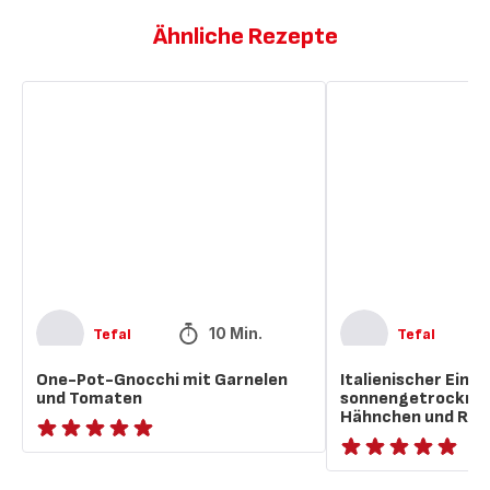
Ähnliche Rezepte
One-
Italienischer
Pot-
Eintopf
Gnocchi
mit
mit
sonnengetrockneten
Garnelen
Tomaten,
und
Hähnchen
Tomaten
und
Reis
10 Min.
Tefal
Tefal
One-Pot-Gnocchi mit Garnelen
Italienischer Einto
und Tomaten
sonnengetrockne
Hähnchen und Rei
ratings.NaN
ratings.NaN