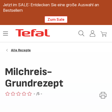
Jetzt im SALE: Entdecken Sie eine große Auswahl an
Bestsellern
Zum Sale
Tefal
Das
Mein
Mein
Homepage
Menü
Konto
Waren
öffnen
Alle Rezepte
Milchreis-
Grundrezept
-
/5
-
ratings.0