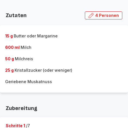
Zutaten
4 Personen
15 g
Butter oder Margarine
600 ml
Milch
50 g
Milchreis
25 g
Kristallzucker (oder weniger)
Geriebene Muskatnuss
Zubereitung
Schritte 1
/7