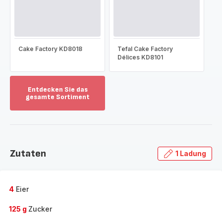
Cake Factory KD8018
Tefal Cake Factory
Délices KD8101
Entdecken Sie das
gesamte Sortiment
Mehr
anzeigen
-
Entdecken
Sie
Zutaten
1 Ladung
das
gesamte
Sortiment
-
4
Eier
125 g
Zucker