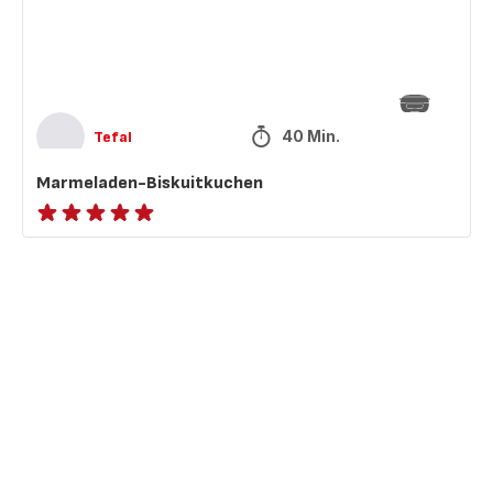
40 Min.
Tefal
Marmeladen-Biskuitkuchen
ratings.NaN