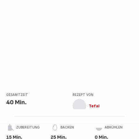
Sternen
(Durchschnitt)
GESAMTZEIT
REZEPT VON
40 Min.
Tefal
ZUBEREITUNG
BACKEN
ABKÜHLEN
15 Min.
25 Min.
0 Min.