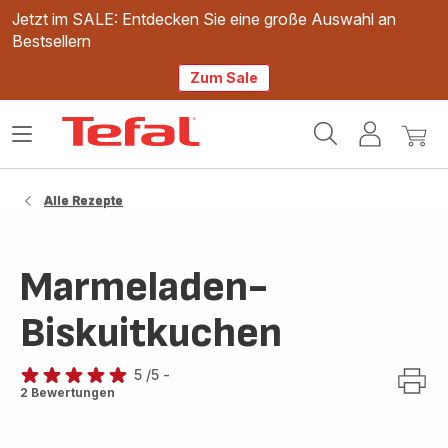
Jetzt im SALE: Entdecken Sie eine große Auswahl an
Bestsellern
Zum Sale
Tefal
Das
Mein
Mein
Homepage
Menü
Konto
Waren
öffnen
Alle Rezepte
Marmeladen-
Biskuitkuchen
5
/5
-
Bewertung
2 Bewertungen
mit
5