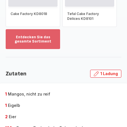
Cake Factory KD8018
Tefal Cake Factory
Délices KD8101
Entdecken Sie das
gesamte Sortiment
Mehr
anzeigen
-
Entdecken
Sie
Zutaten
1 Ladung
das
gesamte
Sortiment
-
1
Mangos, nicht zu reif
1
Eigelb
2
Eier