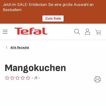
Jetzt im SALE: Entdecken Sie eine große Auswahl an
Bestsellern
Zum Sale
Tefal
Das
Mein
Mein
Homepage
Menü
Konto
Waren
öffnen
Alle Rezepte
Mangokuchen
-
/5
-
ratings.0