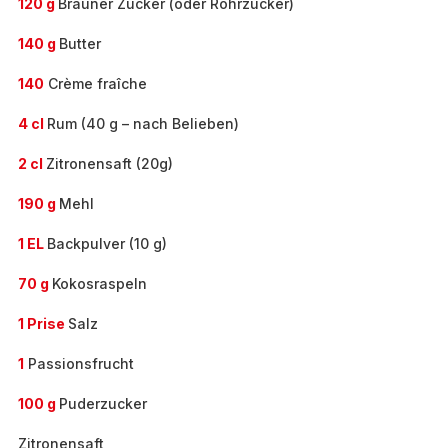
120 g
Brauner Zucker (oder Rohrzucker)
140 g
Butter
140
Crème fraîche
4 cl
Rum (40 g – nach Belieben)
2 cl
Zitronensaft (20g)
190 g
Mehl
1 EL
Backpulver (10 g)
70 g
Kokosraspeln
1 Prise
Salz
1
Passionsfrucht
100 g
Puderzucker
Zitronensaft