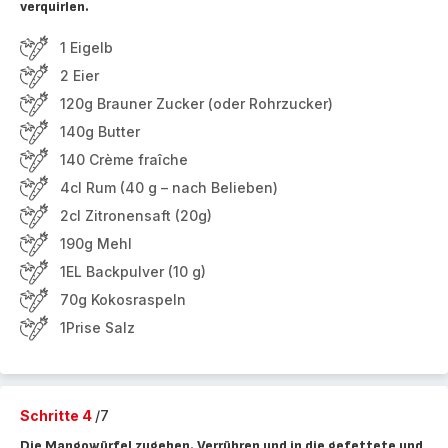
verquirlen.
1 Eigelb
2 Eier
120g Brauner Zucker (oder Rohrzucker)
140g Butter
140 Crème fraîche
4cl Rum (40 g – nach Belieben)
2cl Zitronensaft (20g)
190g Mehl
1EL Backpulver (10 g)
70g Kokosraspeln
1Prise Salz
Schritte 4
/7
Die Mangowürfel zugeben. Verrühren und in die gefettete und