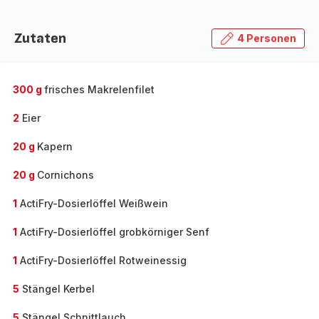
Zutaten
4 Personen
300 g
frisches Makrelenfilet
2
Eier
20 g
Kapern
20 g
Cornichons
1
ActiFry-Dosierlöffel Weißwein
1
ActiFry-Dosierlöffel grobkörniger Senf
1
ActiFry-Dosierlöffel Rotweinessig
5
Stängel Kerbel
5
Stängel Schnittlauch