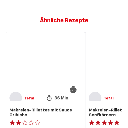
Ähnliche Rezepte
Makrelen-
Makrelen-
Rillettes
Rillettes
mit
mit
Sauce
Senfkörnern
Gribiche
36 Min.
Tefal
Tefal
Makrelen-Rillettes mit Sauce
Makrelen-Rillette
Gribiche
Senfkörnern
Bewertung
ratings.NaN