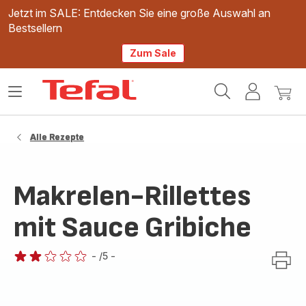
Jetzt im SALE: Entdecken Sie eine große Auswahl an
Bestsellern
Zum Sale
Tefal
Das
Mein
Mein
Homepage
Menü
Konto
Waren
öffnen
Alle Rezepte
Makrelen-Rillettes
mit Sauce Gribiche
-
/5
-
Bewertung
mit
2