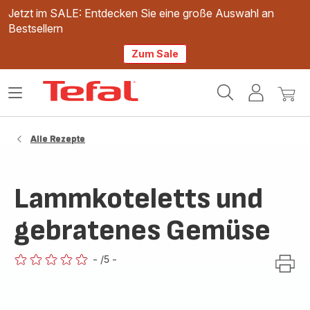
Jetzt im SALE: Entdecken Sie eine große Auswahl an
Bestsellern
Zum Sale
Tefal
Das
Mein
Mein
Homepage
Menü
Konto
Waren
öffnen
Alle Rezepte
Lammkoteletts und
gebratenes Gemüse
-
/5
-
ratings.0