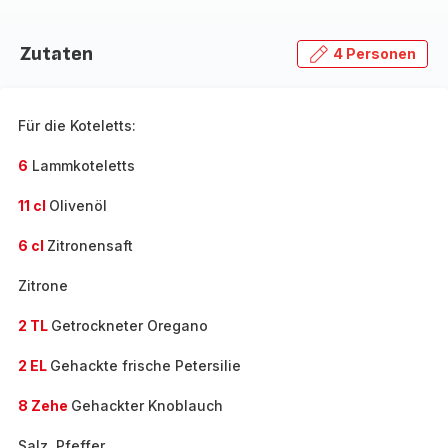
Zutaten
4 Personen
Für die Koteletts:
6
Lammkoteletts
11 cl
Olivenöl
6 cl
Zitronensaft
Zitrone
2 TL
Getrockneter Oregano
2 EL
Gehackte frische Petersilie
8 Zehe
Gehackter Knoblauch
Salz, Pfeffer