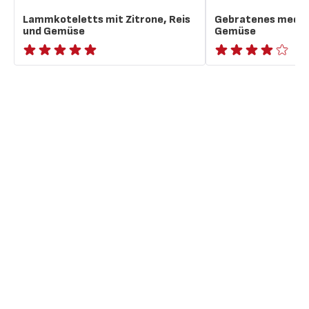
Lammkoteletts mit Zitrone, Reis
Gebratenes medit
und Gemüse
Gemüse
ratings.NaN
Bewertung
mit
4
Sternen
(Durchschnitt)