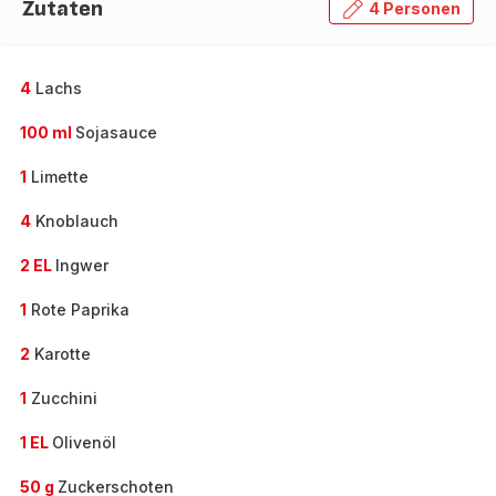
Zutaten
4 Personen
4
Lachs
100 ml
Sojasauce
1
Limette
4
Knoblauch
2 EL
Ingwer
1
Rote Paprika
2
Karotte
1
Zucchini
1 EL
Olivenöl
50 g
Zuckerschoten