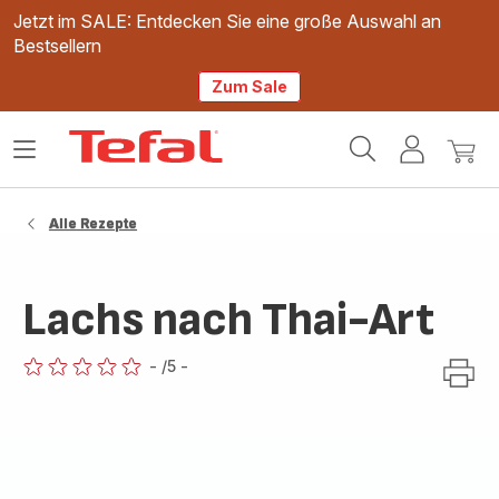
Jetzt im SALE: Entdecken Sie eine große Auswahl an
Bestsellern
Zum Sale
Tefal
Das
Mein
Mein
Homepage
Menü
Konto
Waren
öffnen
Alle Rezepte
Lachs nach Thai-Art
-
/5
-
ratings.0