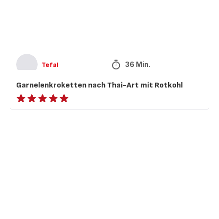
Rotkohl
36 Min.
Tefal
Garnelenkroketten nach Thai-Art mit Rotkohl
ratings.NaN