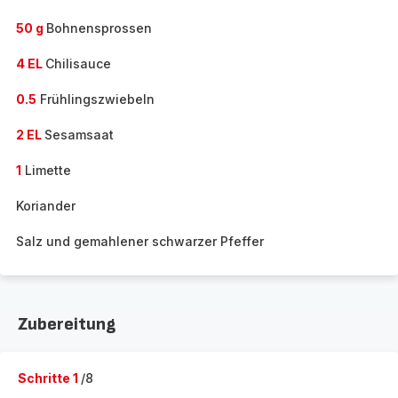
50 g
Bohnensprossen
4 EL
Chilisauce
0.5
Frühlingszwiebeln
2 EL
Sesamsaat
1
Limette
Koriander
Salz und gemahlener schwarzer Pfeffer
Zubereitung
Schritte 1
/8