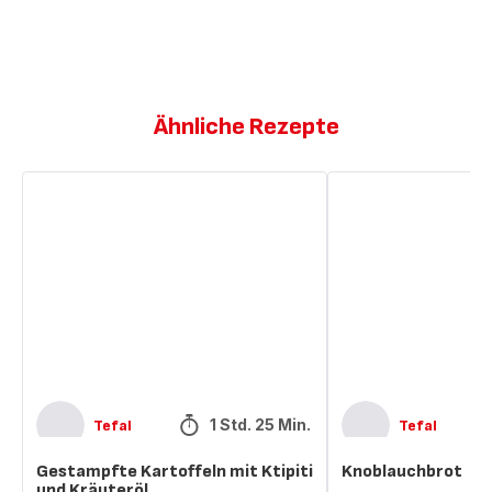
Ähnliche Rezepte
Gestampfte
Knoblauchbrot
Kartoffeln
mit
Ktipiti
und
Kräuteröl
1 Std. 25 Min.
Tefal
Tefal
Gestampfte Kartoffeln mit Ktipiti
Knoblauchbrot
und Kräuteröl