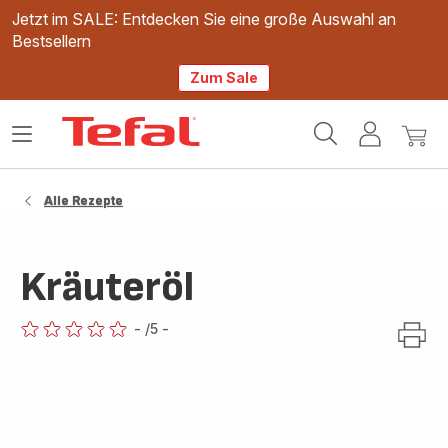
Jetzt im SALE: Entdecken Sie eine große Auswahl an
Bestsellern
Zum Sale
Tefal
Das
Mein
Mein
Homepage
Menü
Konto
Waren
öffnen
Alle Rezepte
Kräuteröl
-
/5
-
ratings.0