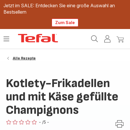
Jetzt im SALE: Entdecken Sie eine große Auswahl an
Bestsellern
Zum Sale
Tefal
Das
Mein
Mein
Homepage
Menü
Konto
Waren
öffnen
Alle Rezepte
Kotlety-Frikadellen
und mit Käse gefüllte
Champignons
-
/5
-
ratings.0