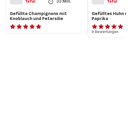
33 Min.
Tefal
Tefal
Gefüllte Champignons mit
Gefülltes Huhn mi
Knoblauch und Petersilie
Paprika
ratings.NaN
Bewertung
9 Bewertungen
mit
5
Sternen
(Durchschnitt)