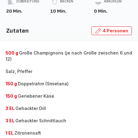
ZUBEREITUNG
BACKEN
ABKÜHLEN
20 Min.
10 Min.
0 Min.
Zutaten
4 Personen
500 g
Große Champignons (je nach Größe zwischen 6 und
12)
Salz, Pfeffer
150 g
Doppelrahm (Smietana)
150 g
Geriebener Käse
3 EL
Gehackter Dill
3 EL
Gehackter Schnittlauch
1 EL
Zitronensaft