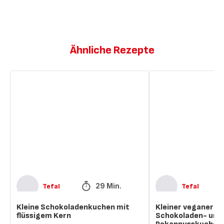
Ähnliche Rezepte
Kleine
Kleiner
Schokoladenkuchen
veganer
mit
geschmolzener
flüssigem
Schokoladen-
Kern
und
Pekannusskuchen
29 Min.
Tefal
Tefal
Kleine Schokoladenkuchen mit
Kleiner veganer g
flüssigem Kern
Schokoladen- und