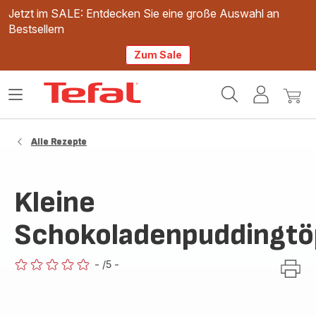
Jetzt im SALE: Entdecken Sie eine große Auswahl an
Bestsellern
Zum Sale
Tefal
Das
Mein
Mein
Homepage
Menü
Konto
Waren
öffnen
Alle Rezepte
Kleine
Schokoladenpuddingtö
-
/5
-
ratings.0