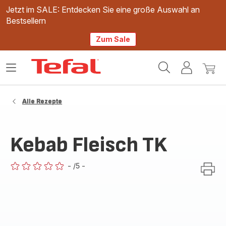
Jetzt im SALE: Entdecken Sie eine große Auswahl an
Bestsellern
Zum Sale
Tefal
Das
Mein
Mein
Homepage
Menü
Konto
Waren
öffnen
Alle Rezepte
Kebab Fleisch TK
-
/5
-
ratings.0