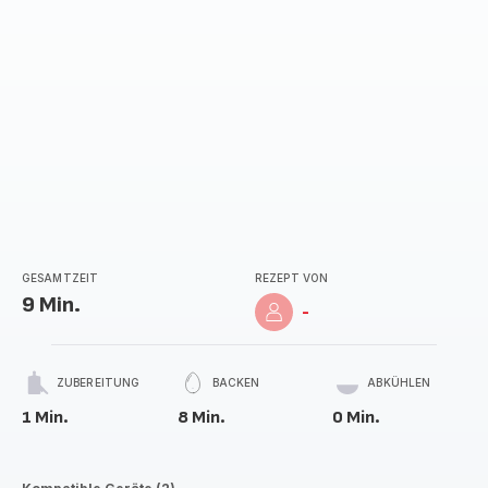
GESAMTZEIT
REZEPT VON
9 Min.
-
ZUBEREITUNG
BACKEN
ABKÜHLEN
1 Min.
8 Min.
0 Min.