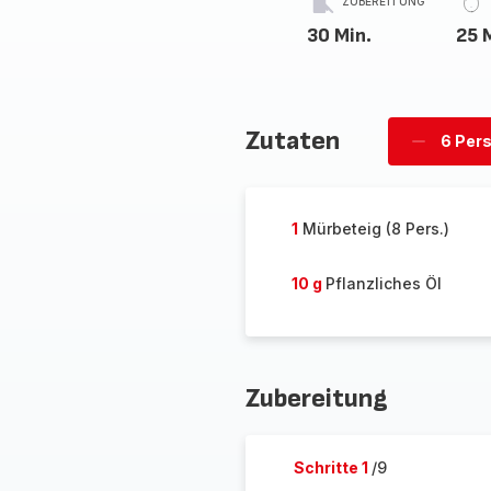
ZUBEREITUNG
30 Min.
25 
Zutaten
6 Per
Personen
löschen
1
Mürbeteig (8 Pers.)
10 g
Pflanzliches Öl
Zubereitung
Schritte 1
/9