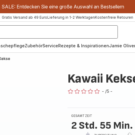
m SALE: Entdecken Sie eine große Auswahl an Bestsellern
Gratis Versand ab 49 Euro
Lieferung in 1-2 Werktagen
Kostenfreie Retouren
schepflege
Zubehör
Service
Rezepte & Inspirationen
Jamie Oliver
 Kekse
Kawaii Keks
-
/5
-
ratings.0
GESAMTZEIT
2 Std. 55 Min.