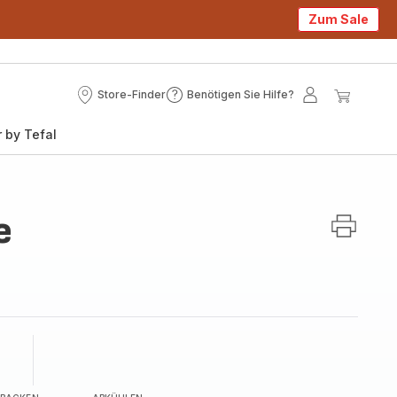
Zum Sale
Store-Finder
Benötigen Sie Hilfe?
Store-
Benötigen
Mein
Mein
Finder
Sie
Konto
Waren
 by Tefal
Hilfe?
e