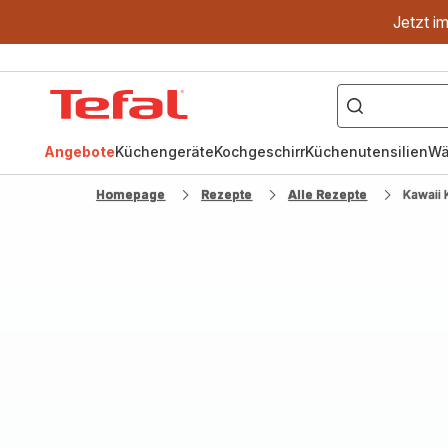
Jetzt i
["OptiGrill","Easy
Fry","Pfanne"]
Tefal
Homepage
Angebote
Küchengeräte
Kochgeschirr
Küchenutensilien
Wä
Homepage
Rezepte
Alle Rezepte
Kawaii