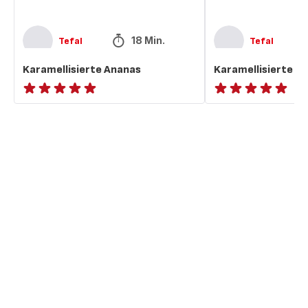
18 Min.
Tefal
Tefal
Karamellisierte Ananas
Karamellisierte A
ratings.NaN
ratings.NaN