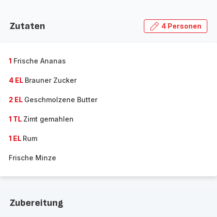
Zutaten
4 Personen
1
Frische Ananas
4 EL
Brauner Zucker
2 EL
Geschmolzene Butter
1 TL
Zimt gemahlen
1 EL
Rum
Frische Minze
Zubereitung