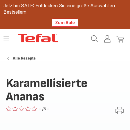
Jetzt im SALE: Entdecken Sie eine große Auswahl an
Bestsellern
Zum Sale
Tefal
Das
Mein
Mein
Homepage
Menü
Konto
Waren
öffnen
Alle Rezepte
Karamellisierte
Ananas
-
/5
-
ratings.0